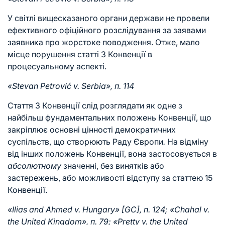
У світлі вищесказаного органи держави не провели
ефективного офіційного розслідування за заявами
заявника про жорстоке поводження. Отже, мало
місце порушення статті 3 Конвенції в
процесуальному аспекті.
«Stevan Petrović v. Serbia», п. 114
Стаття 3 Конвенції слід розглядати як одне з
найбільш фундаментальних положень Конвенції, що
закріплює основні цінності демократичних
суспільств, що створюють Раду Європи
.
На відміну
від інших положень Конвенції, вона застосовується в
абсолютному
значенні, без винятків або
застережень, або можливості відступу за статтею 15
Конвенції.
«Ilias and Ahmed v. Hungary» [GC], п. 124; «Chahal v.
the United Kingdom», п. 79; «Pretty v. the United