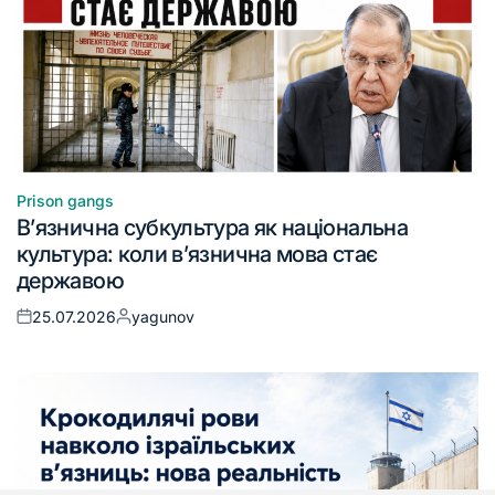
Prison gangs
В’язнична субкультура як національна
культура: коли в’язнична мова стає
державою
25.07.2026
yagunov