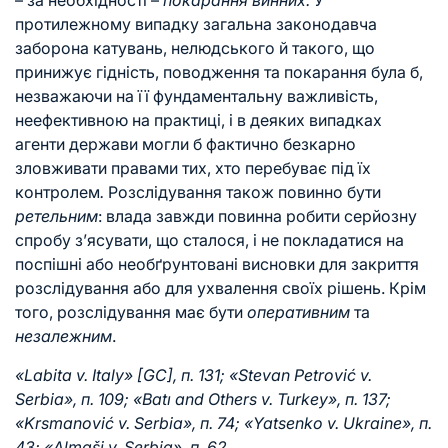
– за необхідності –
покарання винних.
У
протилежному випадку загальна законодавча
заборона катувань, нелюдського й такого, що
принижує гідність, поводження та покарання була б,
незважаючи на її фундаментальну важливість,
неефективною на практиці, і в деяких випадках
агенти держави могли б фактично безкарно
зловживати правами тих, хто перебуває під їх
контролем
.
Розслідування також повинно бути
ретельним
: влада завжди повинна робити серйозну
спробу з’ясувати, що сталося, і не покладатися на
поспішні або необґрунтовані висновки для закриття
розслідування або для ухвалення своїх рішень. Крім
того, розслідування має бути
оперативним
та
незалежним
.
«Labita v. Italy» [GC], п. 131; «Stevan Petrović v.
Serbia», п. 109;
«Batı and Others v. Turkey», п. 137;
«Krsmanović v. Serbia», п. 74; «Yatsenko v. Ukraine», п.
43; «Almaši v. Serbia», п. 62