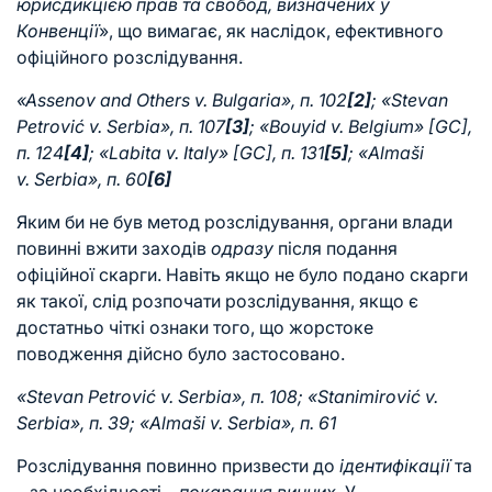
юрисдикцією прав та свобод, визначених у
Конвенції
», що вимагає, як наслідок, ефективного
офіційного розслідування.
«Assenov and Others v. Bulgaria», п. 102
[2]
; «Stevan
Petrović v. Serbia», п. 107
[3]
; «Bouyid v. Belgium» [GC],
п. 124
[4]
; «Labita v. Italy» [GC], п. 131
[5]
; «Almaši
v. Serbia», п. 60
[6]
Яким би не був метод розслідування, органи влади
повинні вжити заходів
одразу
після подання
офіційної скарги. Навіть якщо не було подано скарги
як такої, слід розпочати розслідування, якщо є
достатньо чіткі ознаки того, що жорстоке
поводження дійсно було застосовано.
«Stevan Petrović v. Serbia», п. 108; «Stanimirović v.
Serbia», п. 39; «Almaši v. Serbia», п. 61
Розслідування повинно призвести до
ідентифікації
та