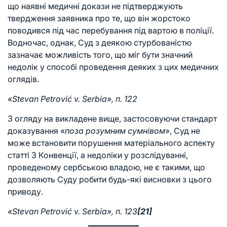
що наявні медичні докази не підтверджують
твердження заявника про те, що він жорстоко
поводився під час перебування під вартою в поліції.
Водночас, однак, Суд з деякою стурбованістю
зазначає можливість того, що міг бути значний
недолік у способі проведення деяких з цих медичних
оглядів.
«Stevan Petrović v. Serbia», п. 122
З огляду на викладене вище, застосовуючи стандарт
доказування «
поза розумним сумнівом
», Суд не
може встановити порушення матеріального аспекту
статті 3 Конвенції, а недоліки у розслідуванні,
проведеному сербською владою, не є такими, що
дозволяють Суду робити будь-які висновки з цього
приводу.
«Stevan Petrović v. Serbia», п. 123
[21]