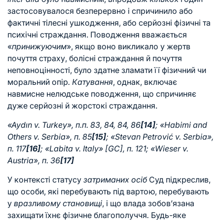
застосовувалося безперервно і спричинило або
фактичні тілесні ушкодження, або серйозні фізичні та
психічні страждання. Поводження вважається
«
принижуючим
», якщо воно викликало у жертв
почуття страху, болісні страждання й почуття
неповноцінності, було здатне зламати її фізичний чи
моральний опір
.
Катування
, однак, включає
навмисне нелюдське поводження, що спричиняє
дуже серйозні й жорстокі страждання.
«Aydın v. Turkey», п.п. 83, 84, 84, 86
[14]
; «
Habimi and
Others v. Serbia», п. 85
[15]
; «Stevan Petrović v. Serbia»,
п. 117
[16]
; «Labita v. Italy» [GC], п. 121;
«Wieser v.
Austria», п. 36
[17]
У контексті статусу
затриманих осіб
Суд підкреслив,
що особи, які перебувають під вартою, перебувають
у
вразливому становищі
, і що влада зобов’язана
захищати їхнє фізичне благополуччя
.
Будь-яке