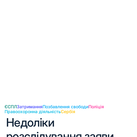
ЄСПЛ
Затримання
Позбавлення свободи
Поліція
Правоохоронна діяльність
Сербія
Недоліки
розслідування заяви