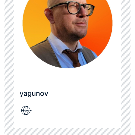
yagunov