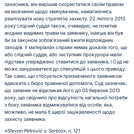
захисника, він вирішив скористатися своїм правом
на мовчання щодо звинувачень, намагаючись
реалізувати нову стратегію захисту
.
22 лютого 2013
року слідчий суддя також, очевидно, не помітив
жодних видимих ​​травм на заявнику, інакше він був
би за законом зобов’язаний вжити відповідних
заходів
.
У матеріалах справи немає доказів того, що
або слідчий суддя, або заступник прокурора мали
підстави упереджено ставитися до заявника, і Суд не
може занурюватися до спекуляцій з цього приводу.
Так само, що стосується призначеного заявникові
адвоката з бюро правничої допомоги, Суд зазначає,
що заявник не відкликав його до 05 березня 2013
року, що свідчило про відсутність нагальної потреби
з боку заявника відмежуватися від особи, яка,
можливо, не мала б щирої зацікавленості щодо
захисту заявника.
«Stevan Petrović v. Serbia», п. 121