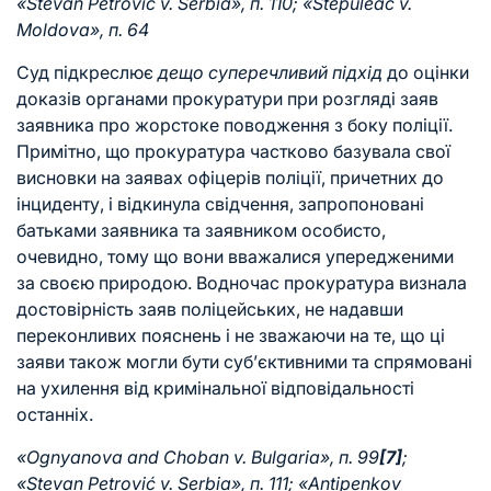
«Stevan Petrović v. Serbia», п. 110; «Stepuleac v.
Moldova», п. 64
Суд підкреслює
дещо суперечливий підхід
до оцінки
доказів органами прокуратури при розгляді заяв
заявника про жорстоке поводження з боку поліції.
Примітно, що прокуратура частково базувала свої
висновки на заявах офіцерів поліції, причетних до
інциденту, і відкинула свідчення, запропоновані
батьками заявника та заявником особисто,
очевидно, тому що вони вважалися упередженими
за своєю природою. Водночас прокуратура визнала
достовірність заяв поліцейських, не надавши
переконливих пояснень і не зважаючи на те, що ці
заяви також могли бути суб’єктивними та спрямовані
на ухилення від кримінальної відповідальності
останніх.
«Ognyanova and Choban v. Bulgaria», п. 99
[7]
;
«Stevan Petrović v. Serbia», п. 111; «Antipenkov