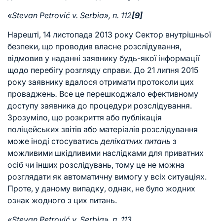
«Stevan Petrović v. Serbia», п. 112
[9]
Нарешті, 14 листопада 2013 року Сектор внутрішньої
безпеки, що проводив власне розслідування,
відмовив у наданні заявнику будь-якої інформації
щодо перебігу розгляду справи. До 21 липня 2015
року заявнику вдалося отримати протоколи цих
проваджень
.
Все це перешкоджало ефективному
доступу заявника до процедури розслідування.
Зрозуміло, що розкриття або публікація
поліцейських звітів або матеріалів розслідування
може іноді стосуватись
делікатних питань
з
можливими шкідливими наслідками для приватних
осіб чи інших розслідувань, тому це не можна
розглядати як автоматичну вимогу у всіх ситуаціях.
Проте, у даному випадку, однак, не було жодних
ознак жодного з цих питань.
«Stevan Petrović v. Serbia», п. 113