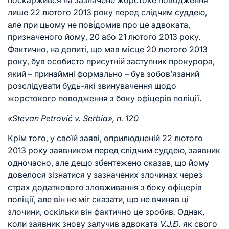
поскаржився на зазначене жорстоке поводження
лише 22 лютого 2013 року перед слідчим суддею,
але при цьому не повідомив про це адвоката,
призначеного йому, 20 або 21 лютого 2013 року
.
Фактично, на допиті, що мав місце 20 лютого 2013
року, був особисто присутній заступник прокурора,
який – принаймні формально – був зобов’язаний
розслідувати будь-які звинувачення щодо
жорстокого поводження з боку офіцерів поліції.
«Stevan Petrović v. Serbia», п. 120
Крім того, у своїй заяві, оприлюдненій 22 лютого
2013 року заявником перед слідчим суддею, заявник
одночасно, але дещо збентежено сказав, що йому
довелося зізнатися у зазначених злочинах через
страх додаткового зловживання з боку офіцерів
поліції, але він не міг сказати, що не вчиняв ці
злочини, оскільки він фактично це зробив
.
Однак,
коли заявник знову залучив адвоката
V.J.Đ.
як свого