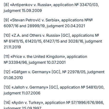
[8]
«Antipenkov v. Russia», application № 33470/03,
judgment 15.09.2009
[9]
«Stevan Petrović v. Serbia», applications №№
6097/16 and 28999/19, judgment 20.04.2021
[10]
«Z.A. and Others v. Russia» [GC], applications №
№ 61411/15, 61420/15, 61427/15 and 3028/16, judgment
21.11.2019
[11]
«Price v. the United Kingdom», application
.
№
33394/96, judgment 10.07.2001
[12]
«Gäfgen v. Germany» [GC], № 22978/05, judgment
01.06.2010
[13]
«Jalloh v. Germany» [GC], application № 54810/00,
judgment 11.07.2006
[14]
«Aydın v. Turkey», application № 57/1996/676/866,
judgment 25.09.1997