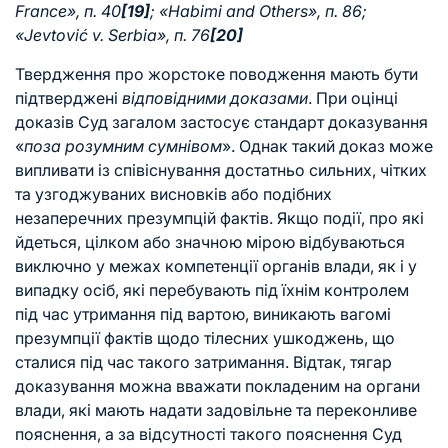
France», п. 40
[19]
; «Habimi and Others», п. 86;
«Jevtović v. Serbia», п. 76
[20]
Твердження про жорстоке поводження мають бути
підтверджені
відповідними доказами
. При оцінці
доказів Суд загалом застосує стандарт доказування
«
поза розумним сумнівом
». Однак такий доказ може
випливати із співіснування достатньо сильних, чітких
та узгоджуваних висновків або подібних
незаперечних презумпцій фактів. Якщо події, про які
йдеться, цілком або значною мірою відбуваються
виключно у межах компетенції органів влади, як і у
випадку осіб, які перебувають під їхнім контролем
під час утримання під вартою, виникають вагомі
презумпції фактів щодо тілесних ушкоджень, що
сталися під час такого затримання. Відтак, тягар
доказування можна вважати покладеним на органи
влади, які мають надати задовільне та переконливе
пояснення, а за відсутності такого пояснення Суд