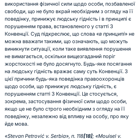
використання фізичної сили щодо особи, позбавленої
свободи, що не було вкрай необхідним з огляду на її
поведінку, принижує людську гідність і в принципі є
порушенням права, встановленого у статті 3
Конвенції
.
Суд підкреслює, що слова «
в принципі
» не
можна вважати такими, що означають, що можуть
виникнути ситуації, коли таке виявлення порушення
не вимагається, оскільки вищезгаданий поріг
жорстокості не було досягнуто. Будь-яке посягання
на людську гідність вражає саму суть Конвенції. З
цієї причини будь-яка поведінка правоохоронців
щодо особи, що принижує людську гідність, є
порушенням статті 3 Конвенції. Це стосується,
зокрема, застосування фізичної сили щодо особи,
якщо це не було строго необхідним з огляду на її
поведінку, незалежно від впливу на особу, про яку
йде мова.
«Stevan Petrović v. Serbia», п. 118
[18]
; «Mouisel v.