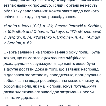
етапах наявних процедур, і слідчі органи не несуть
обов’язку задовольнити кожен запит щодо певного
слідчого заходу під час розслідування
.
«Labita v. Italy» [GC], п. 131; Stevan Petrović v. Serbia»,
п. 109; «Batı and Others v. Turkey», п. 137; «Krsmanović
v. Serbia», п. 74; «Yatsenko v. Ukraine», п. 43; «Almaši
v. Serbia», п. 62
Скарга заявника на зловживання з боку поліції була
такою, що вимагала
ефективного офіційного
розслідування,
зауважуючи, що навіть якщо були
відсутні достатні докази того, що заявник насправді
піддавався жорстокому поводженню, процесуальне
зобов’язання щодо розслідування може виникнути,
особливо коли, як і у цій справі, існує
потенційний
ризик зловживання
внаслідок затримання особи
агентами держави.