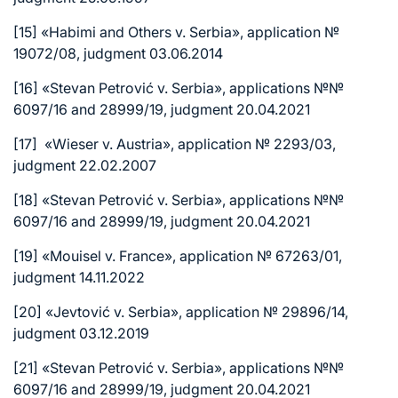
[15]
«Habimi and Others v. Serbia», application №
19072/08, judgment 03.06.2014
[16]
«Stevan Petrović v. Serbia», applications №№
6097/16 and 28999/19, judgment 20.04.2021
[17]
«Wieser v. Austria», application № 2293/03,
judgment 22.02.2007
[18]
«Stevan Petrović v. Serbia», applications №№
6097/16 and 28999/19, judgment 20.04.2021
[19]
«Mouisel v. France», application № 67263/01,
judgment 14.11.2022
[20]
«Jevtović v. Serbia», application № 29896/14,
judgment 03.12.2019
[21]
«Stevan Petrović v. Serbia», applications №№
6097/16 and 28999/19, judgment 20.04.2021