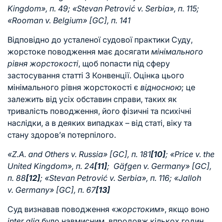
Kingdom», п. 49; «Stevan Petrović v. Serbia», п. 115;
«Rooman v. Belgium» [GC], п. 141
Відповідно до усталеної судової практики Суду,
жорстоке поводження має досягати
мінімального
рівня жорстокості
, щоб попасти під сферу
застосування статті 3 Конвенції. Оцінка цього
мінімального рівня жорстокості є
відносною
; це
залежить від усіх обставин справи, таких як
тривалість поводження, його фізичні та психічні
наслідки, а в деяких випадках – від статі, віку та
стану здоров’я потерпілого.
«Z.A. and Others v. Russia» [GC], п. 181
[10]
; «Price v. the
United Kingdom», п. 24
[11]
; Gäfgen v. Germany» [GC],
п. 88
[12]
; «Stevan Petrović v. Serbia», п. 116; «Jalloh
v. Germany» [GC], п. 67
[13]
Суд визнавав поводження «
жорстоким
», якщо воно
inter alia
було навмисним, впродовж кількох годин