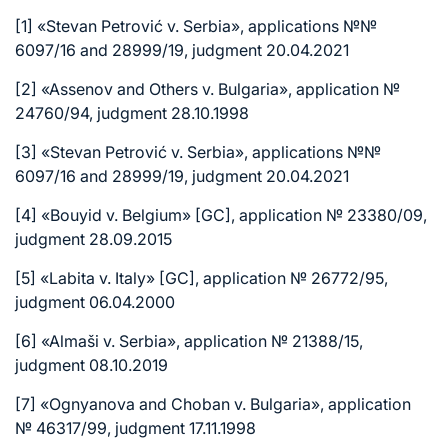
[1]
«Stevan Petrović v. Serbia», applications №№
6097/16 and 28999/19, judgment 20.04.2021
[2]
«Assenov and Others v. Bulgaria», application №
24760/94, judgment 28.10.1998
[3]
«Stevan Petrović v. Serbia», applications №№
6097/16 and 28999/19, judgment 20.04.2021
[4]
«Bouyid v. Belgium» [GC], application № 23380/09,
judgment 28.09.2015
[5]
«Labita v. Italy» [GC], application № 26772/95,
judgment 06.04.2000
[6]
«Almaši v. Serbia», application № 21388/15,
judgment 08.10.2019
[7]
«Ognyanova and Choban v. Bulgaria», application
№ 46317/99, judgment 17.11.1998