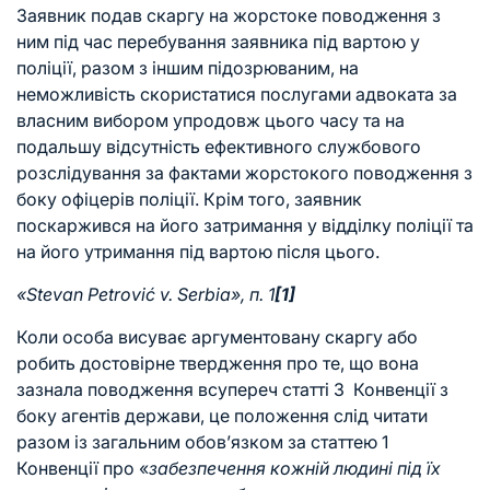
Заявник подав скаргу на жорстоке поводження з
ним під час перебування заявника під вартою у
поліції, разом з іншим підозрюваним, на
неможливість скористатися послугами адвоката за
власним вибором упродовж цього часу та на
подальшу відсутність ефективного службового
розслідування за фактами жорстокого поводження з
боку офіцерів поліції. Крім того, заявник
поскаржився на його затримання у відділку поліції та
на його утримання під вартою після цього.
«Stevan Petrović v. Serbia», п. 1
[1]
Коли особа висуває аргументовану скаргу або
робить достовірне твердження про те, що вона
зазнала поводження всупереч статті 3 Конвенції з
боку агентів держави, це положення слід читати
разом із загальним обов’язком за статтею 1
Конвенції про «
забезпечення кожній людині під їх