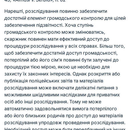
Нарешті, розслідування повинно забезпечити
достатній елемент громадського контролю
для цілей
забезпечення підзвітності. Хоча ступінь
громадського контролю може змінюватись,
скаржник повинен мати ефективний доступ до
процедури розслідування у всіх справах
.
Більш того,
щоб забезпечити достатній доступ громадськості,
потерпілий або його сім’я повинні бути залучені до
процедури тією мірою, якою це необхідно для
захисту їх законних інтересів
.
Однак розкриття або
публікація поліцейських звітів та матеріалів
розслідування може включати делікатні питання з
можливими шкідливими наслідками для приватних
осіб або інші розслідування. Тому не може
автоматично задовольнятися вимога потерпілого
або його близьких родичів про доступ до матеріалів
розслідування упродовж проведення розслідування.
Необхідний доступ може бути передбачений на інших