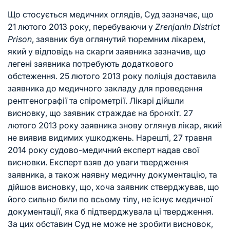
Що стосується медичних оглядів, Суд зазначає, що
21 лютого 2013 року, перебуваючи у
Zrenjanin District
Prison
, заявник був оглянутий тюремним лікарем,
який у відповідь на скарги заявника зазначив, що
легені заявника потребують додаткового
обстеження
.
25 лютого 2013 року поліція доставила
заявника до медичного закладу для проведення
рентгенографії та спірометрії. Лікарі дійшли
висновку, що заявник страждає на бронхіт
.
27
лютого 2013 року заявника знову оглянув лікар, який
не виявив видимих ушкоджень
.
Нарешті, 27 травня
2014 року судово-медичний експерт надав свої
висновки. Експерт взяв до уваги твердження
заявника, а також наявну медичну документацію, та
дійшов висновку, що, хоча заявник стверджував, що
його сильно били по всьому тілу, не існує медичної
документації, яка б підтверджувала ці твердження
.
За цих обставин Суд не може не зробити висновок,