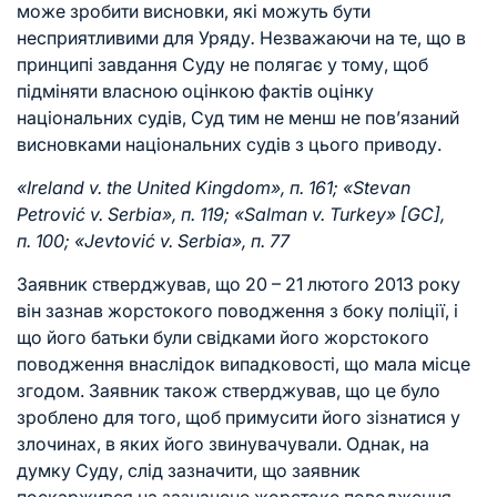
може зробити висновки, які можуть бути
несприятливими для Уряду
.
Незважаючи на те, що в
принципі завдання Суду не полягає у тому, щоб
підміняти власною оцінкою фактів оцінку
національних судів, Суд тим не менш не пов’язаний
висновками національних судів з цього приводу.
«Ireland v. the United Kingdom», п. 161
; «Stevan
Petrović v. Serbia», п. 119; «Salman v. Turkey» [GC],
п. 100; «Jevtović v. Serbia», п. 77
Заявник стверджував, що 20 – 21 лютого 2013 року
він зазнав жорстокого поводження з боку поліції, і
що його батьки були свідками його жорстокого
поводження внаслідок випадковості, що мала місце
згодом. Заявник також стверджував, що це було
зроблено для того, щоб примусити його зізнатися у
злочинах, в яких його звинувачували. Однак, на
думку Суду, слід зазначити, що заявник