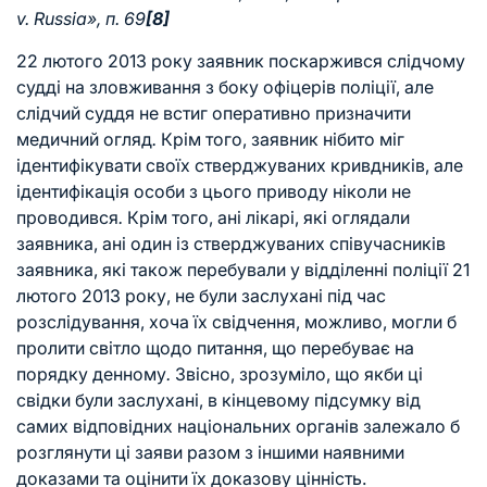
v. Russia», п. 69
[8]
22 лютого 2013 року заявник поскаржився слідчому
судді на зловживання з боку офіцерів поліції, але
слідчий суддя не встиг оперативно призначити
медичний огляд
.
Крім того, заявник нібито міг
ідентифікувати своїх стверджуваних кривдників, але
ідентифікація особи з цього приводу ніколи не
проводився
.
Крім того, ані лікарі, які оглядали
заявника, ані один із стверджуваних співучасників
заявника, які також перебували у відділенні поліції 21
лютого 2013 року, не були заслухані під час
розслідування, хоча їх свідчення, можливо, могли б
пролити світло щодо питання, що перебуває на
порядку денному
.
Звісно, ​​зрозуміло, що якби ці
свідки були заслухані, в кінцевому підсумку від
самих відповідних національних органів залежало б
розглянути ці заяви разом з іншими наявними
доказами та оцінити їх доказову цінність.