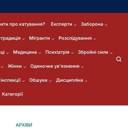
ити про катування?
Експерти
Заборона
страдиція
Мігранти
Розслідування
ці
Медицина
Психіатрія
Збройні сили
Жінки
Одиночне ув’язнення
інспекції
Обшуки
Дисципліна
Категорії
АРХІВИ