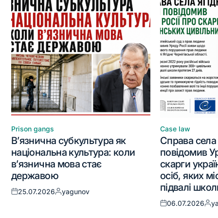
Prison gangs
Case law
В’язнична субкультура як
Справа села
національна культура: коли
повідомив Ур
в’язнична мова стає
скарги украї
державою
осіб, яких м
підвалі школ
25.07.2026
yagunov
06.07.2026
y