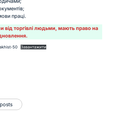
родичами;
окументів;
ови праці.
и від торгівлі людьми, мають право на
ідновлення.
zakhist-50
Завантажити
 posts