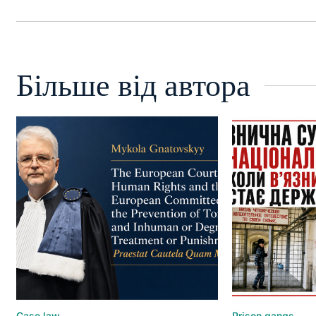
Більше від автора
Case law
Prison gangs