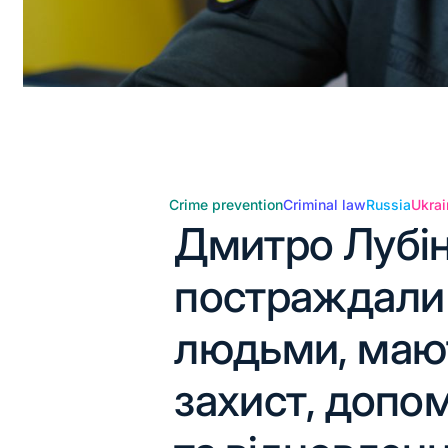
Crime prevention
Criminal law
Russia
Ukrai
Дмитро Лубін
постраждали в
людьми, мают
захист, допо