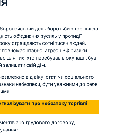
ня
є Європейський день боротьби з торгівлею
ість об’єднання зусиль у протидії
року страждають сотні тисяч людей.
у повномасштабної агресії РФ ризики
о для тих, хто перебував в окупації, був
 залишити свій дім.
залежно від віку, статі чи соціального
ознаки небезпеки, бути уважними до себе
жими.
гналізувати про небезпеку торгівлі
ументів або трудового договору;
ування;