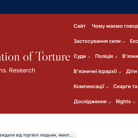
Сайт
Чому маємо говор
Застосування сили
Ек
tion of Torture
Суди
Поліція
В’язни
ns. Research
В’язничні ієрархії
Діти
Компенсації
Скарги та 
Дослідження
Rights
 мають право на захист, допомогу, підтримку та відновлення