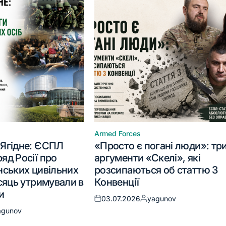
Armed Forces
 Ягідне: ЄСПЛ
«Просто є погані люди»: тр
яд Росії про
аргументи «Скелі», які
нських цивільних
розсипаються об статтю 3
ісяць утримували в
Конвенції
и
03.07.2026
yagunov
agunov