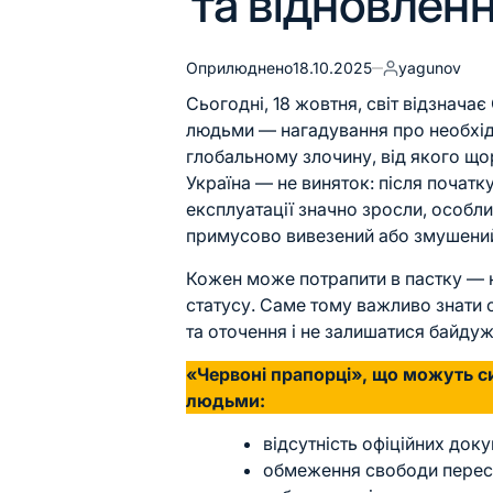
та відновлен
Оприлюднено
18.10.2025
yagunov
Сьогодні, 18 жовтня, світ відзнача
людьми — нагадування про необхідн
глобальному злочину, від якого що
Україна — не виняток: після початк
експлуатації значно зросли, особлив
примусово вивезений або змушений
Кожен може потрапити в пастку — не
статусу. Саме тому важливо знати 
та оточення і не залишатися байду
«Червоні прапорці», що можуть си
людьми:
відсутність офіційних док
обмеження свободи перес