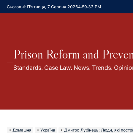
Сьогодні: П’ятниця, 7 Серпня 2026
4
:
59
:
34
PM
Prison Reform and Preven
Standards. Case Law. News. Trends. Opinio
Домашня
Україна
Дмитро Лубінець: Люди, які постраждали від торгівлі людьми,