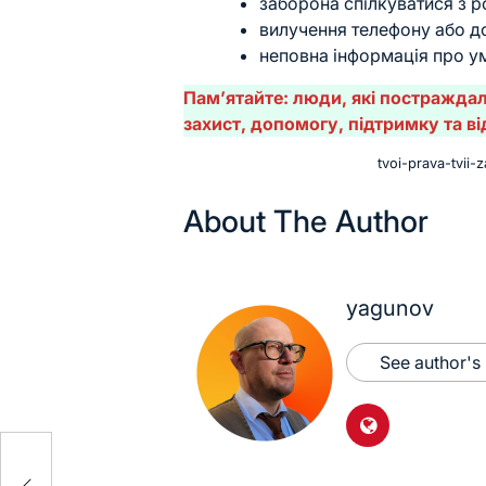
заборона спілкуватися з 
вилучення телефону або д
неповна інформація про ум
Пам’ятайте: люди, які постраждал
захист, допомогу, підтримку та в
tvoi-prava-tvii-
About The Author
yagunov
See author's
ань
ому