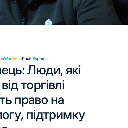
ne
War
Війна
Росія
Україна
ець: Люди, які
ід торгівлі
ь право на
могу, підтримку