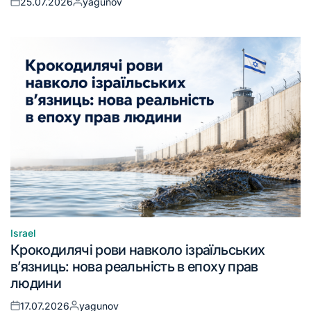
25.07.2026
yagunov
Israel
Крокодилячі рови навколо ізраїльських
в’язниць: нова реальність в епоху прав
людини
17.07.2026
yagunov