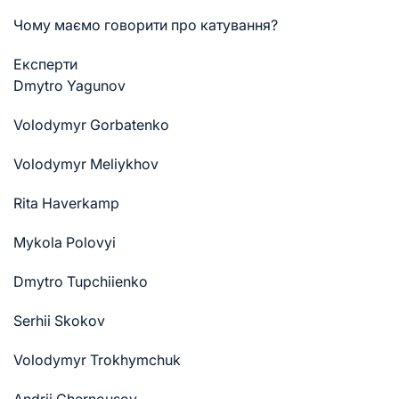
Чому маємо говорити про катування?
Експерти
Dmytro Yagunov
Volodymyr Gorbatenko
Volodymyr Meliykhov
Rita Haverkamp
Mykola Polovyi
Dmytro Tupchiienko
Serhii Skokov
Volodymyr Trokhymchuk