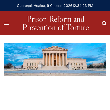
Сьогодні: Неділя, 9 Серпня 2026
12
:
34
:
25
PM
Prison Reform and
Prevention of Torture