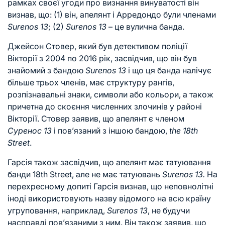
рамках своєї угоди про визнання винуватості він
визнав, що: (1) він, апелянт і Арредондо були членами
Surenos 13
; (2)
Surenos 13
– це вулична банда.
Джейсон Стовер, який був детективом поліції
Вікторії з 2004 по 2016 рік, засвідчив, що він був
знайомий з бандою
Surenos 13
і що ця банда налічує
більше трьох членів, має структуру рангів,
розпізнавальні знаки, символи або кольори, а також
причетна до скоєння численних злочинів у районі
Вікторії. Стовер заявив, що апелянт є членом
Суренос 13
і пов’язаний з іншою бандою,
the 18th
Street
.
Гарсія також засвідчив, що апелянт має татуювання
банди 18th Street, але не має татуювань
Surenos 13.
На
перехресному допиті Гарсія визнав, що неповнолітні
іноді використовують назву відомого на всю країну
угруповання, наприклад,
Surenos 13
, не будучи
насправді пов’язаними з ним. Він також заявив, що