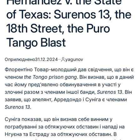
Hernandez v. the State
of Texas: Surenos 13, the
18th Street, the Puro
Tango Blast
Оприлюднено
31.12.2024
yagunov
Флорентіно Товар-молодший дав свідчення, що він є
членом
the Tongo prison gang
. Він визнав, що в даний
час йому пред’явлено обвинувачення в участі у
злочині разом з членами іншої банди,
Surenos 13
. Він
заявив, що апелянт, Арредондо і Суніга є членами
Surenos 13.
Суніга показав, що він визнав себе винним у
пограбуванні за обтяжуючих обставин і нападі на
Нгуєна та Естраду за обтяжуючих обставин. В