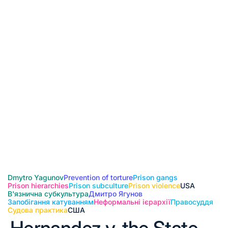
Dmytro Yagunov
Prevention of torture
Prison gangs
Prison hierarchies
Prison subculture
Prison violence
USA
В'язнична субкультура
Дмитро Ягунов
Запобігання катуванням
Неформальні ієрархії
Правосуддя
Судова практика
США