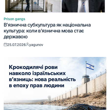
Prison gangs
В’язнична субкультура як національна
культура: коли в’язнична мова стає
державою
25.07.2026
yagunov