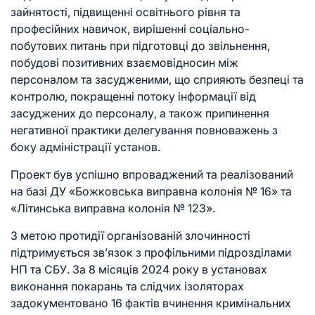
зайнятості, підвищенні освітнього рівня та
професійних навичок, вирішенні соціально-
побутових питань при підготовці до звільнення,
побудові позитивних взаємовідносин між
персоналом та засудженими, що сприяють безпеці та
контролю, покращенні потоку інформації від
засуджених до персоналу, а також припинення
негативної практики делегування повноважень з
боку адміністрації установ.
Проект був успішно впроваджений та реалізований
на базі ДУ «Божковська виправна колонія № 16» та
«Літинська виправна колонія № 123».
З метою протидії організованій злочинності
підтримується зв’язок з профільними підрозділами
НП та СБУ. За 8 місяців 2024 року в установах
виконання покарань та слідчих ізоляторах
задокументовано 16 фактів вчинення кримінальних