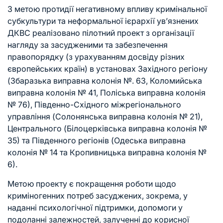
З метою протидії негативному впливу кримінальної
субкультури та неформальної ієрархії ув’язнених
ДКВС реалізовано пілотний проект з організації
нагляду за засудженими та забезпечення
правопорядку (з урахуванням досвіду різних
європейських країн) в установах Західного регіону
(Збаразька виправна колонія №. 63, Коломийська
виправна колонія № 41, Поліська виправна колонія
№ 76), Південно-Східного міжрегіонального
управління (Солонянська виправна колонія № 21),
Центрального (Білоцерківська виправна колонія №
35) та Південного регіонів (Одеська виправна
колонія № 14 та Кропивницька виправна колонія №
6).
Метою проекту є покращення роботи щодо
криміногенних потреб засуджених, зокрема, у
наданні психологічної підтримки, допомоги у
подоланні залежностей, залученні до корисної