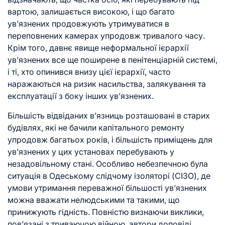
вартою, залишається високою, і що багато
ув’язнених продовжують утримуватися в
переповнених камерах упродовж тривалого часу.
Крім того, давнє явище неформальної ієрархії
ув’язнених все ще поширене в пенітенціарній системі,
і ті, хто опинився внизу цієї ієрархії, часто
наражаються на ризик насильства, залякування та
експлуатації з боку інших ув’язнених.
Більшість відвіданих в’язниць розташовані в старих
будівлях, які не бачили капітального ремонту
упродовж багатьох років, і більшість приміщень для
ув’язнених у цих установах перебувають у
незадовільному стані. Особливо небезпечною була
ситуація в Одеському слідчому ізоляторі (СІЗО), де
умови утримання переважної більшості ув’язнених
можна вважати нелюдськими та такими, що
принижують гідність. Повністю визнаючи виклики,
пов’язані з триваючою війною, автори доповіді