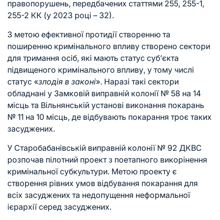
правопорушень, передбачених статтями 255, 255-1,
255-2 КК (у 2023 році – 32).
З метою ефективної протидії створенню та
поширенню кримінального впливу створено сектори
для тримання осіб, які мають статус суб’єкта
підвищеного кримінального впливу, у тому числі
статус «
злодія в законі
». Наразі такі сектори
обладнані у Замковій виправній колонії № 58 на 14
місць та Вільнянській установі виконання покарань
№ 11 на 10 місць, де відбувають покарання троє таких
засуджених.
У Старобабанівській виправній колонії № 92 ДКВС
розпочав пілотний проект з поетапного викорінення
кримінальної субкультури. Метою проекту є
створення рівних умов відбування покарання для
всіх засуджених та недопущення неформальної
ієрархії серед засуджених.