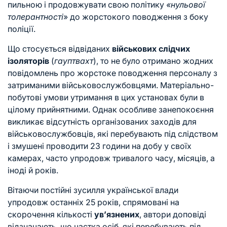
пильною і продовжувати свою політику
«нульової
толерантності
» до жорстокого поводження з боку
поліції.
Що стосується відвіданих
військових слідчих
ізоляторів
(
гауптвахт
), то не було отримано жодних
повідомлень про жорстоке поводження персоналу з
затриманими військовослужбовцями. Матеріально-
побутові умови утримання в цих установах були в
цілому прийнятними. Однак особливе занепокоєння
викликає відсутність організованих заходів для
військовослужбовців, які перебувають під слідством
і змушені проводити 23 години на добу у своїх
камерах, часто упродовж тривалого часу, місяців, а
іноді й років.
Вітаючи постійні зусилля української влади
упродовж останніх 25 років, спрямовані на
скорочення кількості
ув’язнених
, автори доповіді
відзначають, що частка осіб, які перебувають під