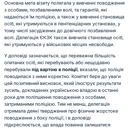
Основна мета візиту полягала у вивченні поводження
з особами, позбавленими волі, та гарантій, які
надаються їм поліцією, а також у вивченні становища
осіб, які утримуються в пенітенціарних установах, у
тому числі засуджених до довічного позбавлення
волі. Делегація ЄКЗК також вивчила становище осіб,
які утримуються у військових місцях несвободи.
У доповіді зазначається, що переважна більшість
опитаних осіб, які перебувають або нещодавно
перебували
під вартою в поліції
, вказали, що поліція
поводилася з ними коректно. Комітет бере до уваги
цей позитивний висновок, який ілюструє результати
зусиль, докладених українською владою в останні
роки для поліпшення поводження з особами,
затриманими поліцією. Тим не менш, делегація
отримала деякі твердження про фізичне жорстоке
поводження з боку поліції, і в доповіді
підкреслюється, що влада повинна залишатися