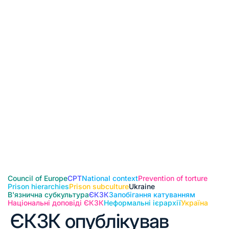
Council of Europe
CPT
National context
Prevention of torture
Prison hierarchies
Prison subculture
Ukraine
В'язнична субкультура
ЄКЗК
Запобігання катуванням
Національні доповіді ЄКЗК
Неформальні ієрархії
Україна
ЄКЗК опублікував