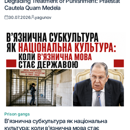
Degrading Treatment or Punishment: Praestat
Cautela Quam Medela
30.07.2026
yagunov
Prison gangs
В’язнична субкультура як національна
культура: коли в’язнична мова стає