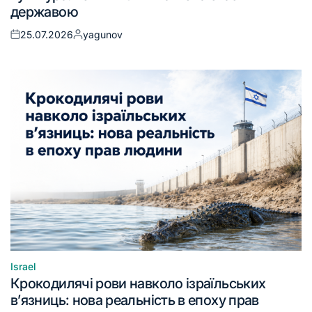
державою
25.07.2026
yagunov
Israel
Крокодилячі рови навколо ізраїльських
в’язниць: нова реальність в епоху прав