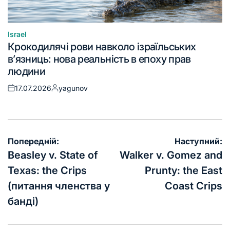
Israel
Крокодилячі рови навколо ізраїльських
в’язниць: нова реальність в епоху прав
людини
17.07.2026
yagunov
Попередній:
Наступний:
Beasley v. State of
Walker v. Gomez and
Texas: the Crips
Prunty: the East
(питання членства у
Coast Crips
банді)