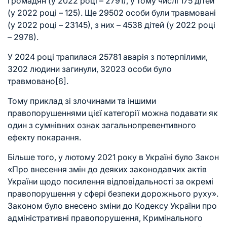
громадян (у 2022 році – 2791), у тому числі 175 дітей
(у 2022 році – 125). Ще 29502 особи були травмовані
(у 2022 році – 23145), з них – 4538 дітей (у 2022 році
– 2978).
У 2024 році трапилася 25781 аварія з потерпілими,
3202 людини загинули, 32023 особи було
травмовано
[6]
.
Тому приклад зі злочинами та іншими
правопорушеннями цієї категорії можна подавати як
один з сумнівних ознак загальнопревентивного
ефекту покарання.
Більше того, у лютому 2021 року в Україні було Закон
«Про внесення змін до деяких законодавчих актів
України щодо посилення відповідальності за окремі
правопорушення у сфері безпеки дорожнього руху».
Законом було внесено зміни до Кодексу України про
адміністративні правопорушення, Кримінального