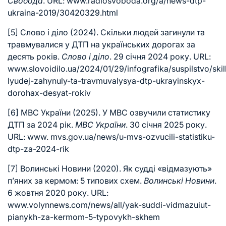
Свобода
. URL:
www.radiosvoboda.org/a/news-dtp-
ukraina-2019/30420329.html
[5]
Слово і діло (2024). Скільки людей загинули та
травмувалися у ДТП на українських дорогах за
десять років.
Слово і діло
. 29 січня 2024 року. URL:
www.slovoidilo.ua/2024/01/29/infografika/suspilstvo/skil
lyudej-zahynuly-ta-travmuvalysya-dtp-ukrayinskyx-
dorohax-desyat-rokiv
[6]
МВС України (2025). У МВС озвучили статистику
ДТП за 2024 рік.
МВС України
. 30 січня 2025 року.
URL: www. mvs.gov.ua/news/u-mvs-ozvucili-statistiku-
dtp-za-2024-rik
[7]
Волинські Новини (2020). Як судді «відмазують»
п’яних за кермом: 5 типових схем.
Волинські Новини
.
6 жовтня 2020 року. URL:
www.volynnews.com/news/all/yak-suddi-vidmazuiut-
pianykh-za-kermom-5-typovykh-skhem