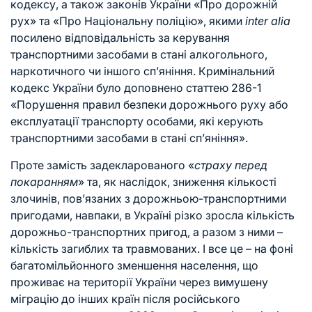
кодексу, а також законів України «Про дорожній
рух» та «Про Національну поліцію», якими
inter
alia
посилено відповідальність за керування
транспортними засобами в стані алкогольного,
наркотичного чи іншого сп’яніння. Кримінальний
кодекс України було доповнено статтею 286-1
«Порушення правил безпеки дорожнього руху або
експлуатації транспорту особами, які керують
транспортними засобами в стані сп’яніння».
Проте замість задекларованого «
страху перед
покаранням
» та, як наслідок, зниження кількості
злочинів, пов’язаних з дорожньою-транспортними
пригодами, навпаки, в Україні різко зросла кількість
дорожньо-транспортних пригод, а разом з ними –
кількість загиблих та травмованих. І все це – на фоні
багатомільйонного зменшення населення, що
проживає на території України через вимушену
міграцію до інших країн після російського