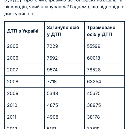
пішоходів, який планувався? Гадаємо, що відповідь є
дискусійною.
Загинуло осіб
Травмовано
ДТП в Україні
у ДТП
осіб у ДТП
2005
7229
55599
2006
7592
60018
2007
9574
78528
2008
7718
63254
2009
5348
45675
2010
4875
38975
2011
4908
38178
2012
5131
37519