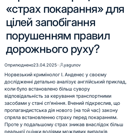
«страх покарання» для
цілей запобігання
порушенням правил
дорожнього руху?
Оприлюднено
23.04.2025
yagunov
Норвезький кримінолог І. Анденес у своєму
дослідженні детально аналізує англійський приклад,
коли було встановлено більш сувору
відповідальність за керування транспортними
засобами у стані сп’яніння. Вчений підкреслив, що
пропагандистська дія нового (на той час) закону
спряла встановленню страху перед покаранням.
Проте у подальшому страх зникав внаслідок більш
реальної оцінки водіями можливих випадків