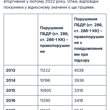
вторгнення у лютому 2022 року. Отже, відповідні
показники у відносному значенні є ще гіршими.
Порушення
ПБДР (ст
. 286
,
Порушення
ст. 286-1 КК)
–
ПБДР (ст
. 286
,
правопорушен
ст. 286-1 КК)
–
ня з
правопорушен
повідомлення
ня
ми про
підозру
2013
11222
4538
2014
10196
3936
2015
10905
3319
2016
11290
3419