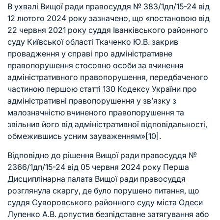
В ухвалі Вищої ради правосуддя № 383/1дп/15-24 від
12 лютого 2024 року зазначено, що «постановою від
22 червня 2021 року суддя Іванківського районного
суду Київської області Ткаченко Ю.В. закрив
провадження у справі про адміністративне
правопорушення стосовно особи за вчинення
адміністративного правопорушення, передбаченого
частиною першою статті 130 Кодексу України про
адміністративні правопорушення у зв’язку з
малозначністю вчиненого правопорушення та
звільнив його від адміністративної відповідальності,
обмежившись усним зауваженням»
[10]
.
Відповідно до рішення Вищої ради правосуддя №
2366/1дп/15-24 від 05 червня 2024 року Перша
Дисциплінарна палата Вищої ради правосуддя
розглянула скаргу, де було порушено питання, що
суддя Суворовського районного суду міста Одеси
Лупенко А.В. допустив безпідставне затягування або