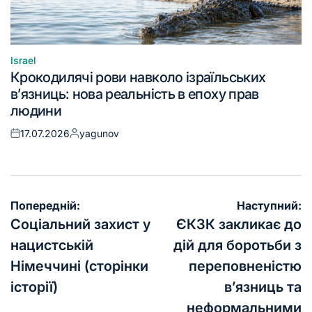
Israel
Крокодилячі рови навколо ізраїльських
в’язниць: нова реальність в епоху прав
людини
17.07.2026
yagunov
Попередній:
Наступний:
Соціальний захист у
ЄКЗК закликає до
нацистській
дій для боротьби з
Німеччині (сторінки
переповненістю
історії)
в’язниць та
неформальними