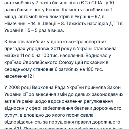
автомобілів у 7 разів більше ніж в ЄС і США і у 10
разів більше ніж у Японії. Кількість загиблих на 1
млрд. автомобіле-кілометрів в Україні – 97, в
Німеччині – 14, в Швеції – 8. Тяжкість наслідків ДТП в
Україні в 1,5 – 5 разів вища.
Кількість загиблих у дорожньо-транспортних
пригодах упродовж 2011 року в Україні становила
майже 11 осіб на 100 тис. населення. Водночас у
країнах Європейського Союзу цей показник в
середньому становив 6 загиблих на 100 тис.
населення
[2]
У 2008 році Верховна Рада України прийняла Закон
України «Про внесення змін до деяких законодавчих
актів України щодо вдосконалення регулювання
відносин у сфері забезпечення безпеки дорожнього
руху», відповідно до якого посилювала
відповідальність за порушення правил дорожнього
руху
[3]
. Проте чи справило це той ефект на водіїв та