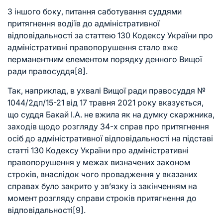
З іншого боку, питання саботування суддями
притягнення водіїв до адміністративної
відповідальності за статтею 130 Кодексу України про
адміністративні правопорушення стало вже
перманентним елементом порядку денного Вищої
ради правосуддя
[8]
.
Так, наприклад, в ухвалі Вищої ради правосуддя №
1044/2дп/15-21 від 17 травня 2021 року вказується,
що суддя Бакай І.А. не вжила як на думку скаржника,
заходів щодо розгляду 34-х справ про притягнення
осіб до адміністративної відповідальності на підставі
статті 130 Кодексу України про адміністративні
правопорушення у межах визначених законом
строків, внаслідок чого провадження у вказаних
справах було закрито у зв’язку із закінченням на
момент розгляду справи строків притягнення до
відповідальності
[9]
.