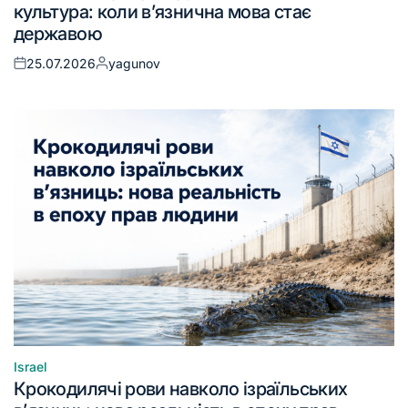
культура: коли в’язнична мова стає
державою
25.07.2026
yagunov
Israel
Крокодилячі рови навколо ізраїльських