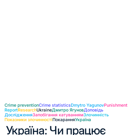
Crime prevention
Crime statistics
Dmytro Yagunov
Punishment
Report
Research
Ukraine
Дмитро Ягунов
Доповідь
Дослідження
Запобігання катуванням
Злочинність
Показники злочинності
Покарання
Україна
Україна: Чи працює