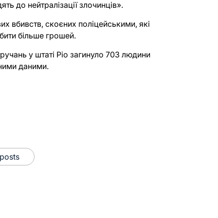
ять до нейтралізації злочинців».
их вбивств, скоєних поліцейськими, які
бити більше грошей.
тручань у штаті Ріо загинуло 703 людини
йними даними.
 posts