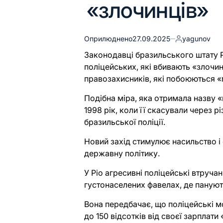
«злочинців»
Оприлюднено
27.09.2025
yagunov
Законодавці бразильського штату 
поліцейських, які вбивають «злочи
правозахисників, які побоюються «
Подібна міра, яка отримала назву «
1998 рік, коли її скасували через р
бразильської поліції.
Новий захід стимулює насильство і
державну політику.
У Ріо агресивні поліцейські втруча
густонаселених фавелах, де пануют
Вона передбачає, що поліцейські м
до 150 відсотків від своєї зарплати