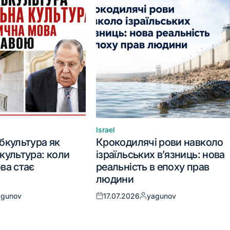
Israel
бкультура як
Крокодилячі рови навколо
культура: коли
ізраїльських в’язниць: нова
ва стає
реальність в епоху прав
людини
agunov
17.07.2026
yagunov