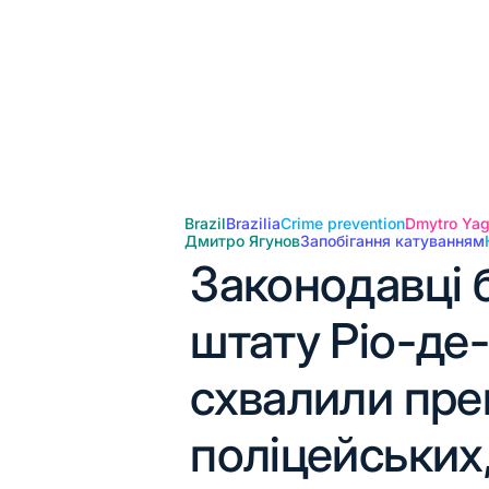
Brazil
Brazilia
Crime prevention
Dmytro Ya
Дмитро Ягунов
Запобігання катуванням
Законодавці 
штату Ріо-д
схвалили пре
поліцейських,