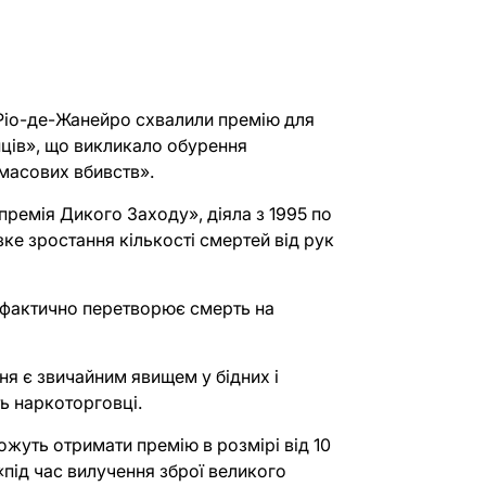
Ріо-де-Жанейро схвалили премію для
нців», що викликало обурення
масових вбивств».
премія Дикого Заходу», діяла з 1995 по
ізке зростання кількості смертей від рук
 фактично перетворює смерть на
ння є звичайним явищем у бідних і
ь наркоторговці.
ожуть отримати премію в розмірі від 10
 «під час вилучення зброї великого