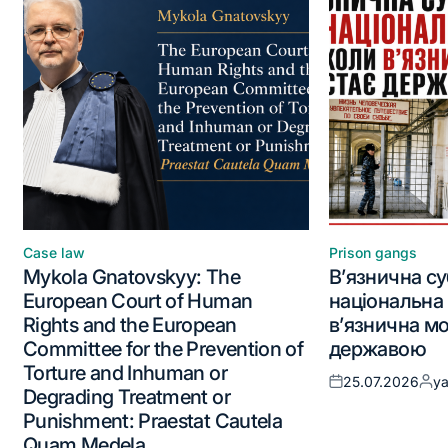
Case law
Prison gangs
Mykola Gnatovskyy: The
В’язнична су
European Court of Human
національна 
Rights and the European
в’язнична мо
Committee for the Prevention of
державою
Torture and Inhuman or
25.07.2026
y
Degrading Treatment or
Punishment: Praestat Cautela
Quam Medela