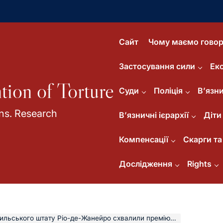
Сайт
Чому маємо говор
Застосування сили
Ек
tion of Torture
Суди
Поліція
В’язни
ns. Research
В’язничні ієрархії
Діти
Компенсації
Скарги та 
Дослідження
Rights
штату Ріо-де-Жанейро схвалили премію для поліцейських, які вбивають «злочинців»