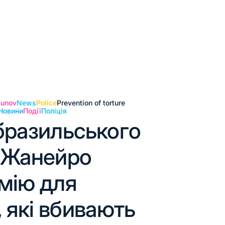
gunov
News
Police
Prevention of torture
Новини
Події
Поліція
бразильського
е-Жанейро
мію для
 які вбивають