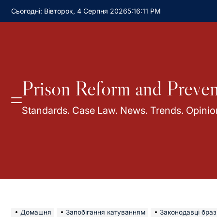
Сьогодні: Вівторок, 4 Серпня 2026
5
:
16
:
12
PM
Prison Reform and Preven
Standards. Case Law. News. Trends. Opinio
Домашня
Запобігання катуванням
Законодавці бразильського 