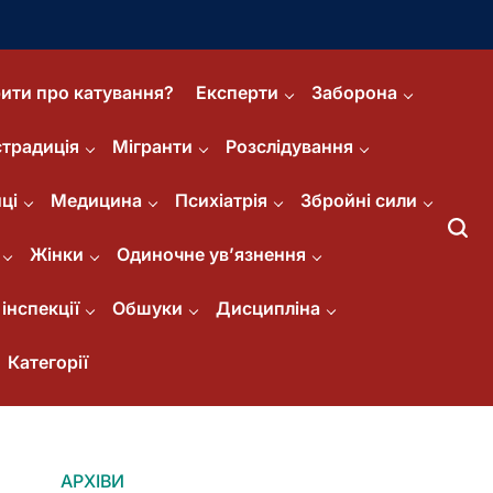
ити про катування?
Експерти
Заборона
страдиція
Мігранти
Розслідування
ці
Медицина
Психіатрія
Збройні сили
Жінки
Одиночне ув’язнення
інспекції
Обшуки
Дисципліна
Категорії
АРХІВИ