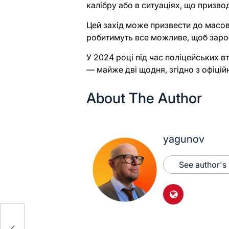
калібру або в ситуаціях, що призвод
Цей захід може призвести до масов
робитимуть все можливе, щоб заро
У 2024 році під час поліцейських в
— майже дві щодня, згідно з офіці
About The Author
yagunov
See author's
аз
про