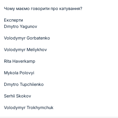
Чому маємо говорити про катування?
Експерти
Dmytro Yagunov
Volodymyr Gorbatenko
Volodymyr Meliykhov
Rita Haverkamp
Mykola Polovyi
Dmytro Tupchiienko
Serhii Skokov
Volodymyr Trokhymchuk