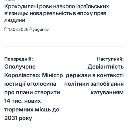
Крокодилячі рови навколо ізраїльських
в’язниць: нова реальність в епоху прав
людини
17.07.2026
yagunov
Попередній:
Наступний:
Сполучене
Девіантність
Королівство: Міністр
держави в контексті
юстиції оголосила
політики запобігання
про плани створити
катуванням
14 тис. нових
тюремних місць до
2031 року