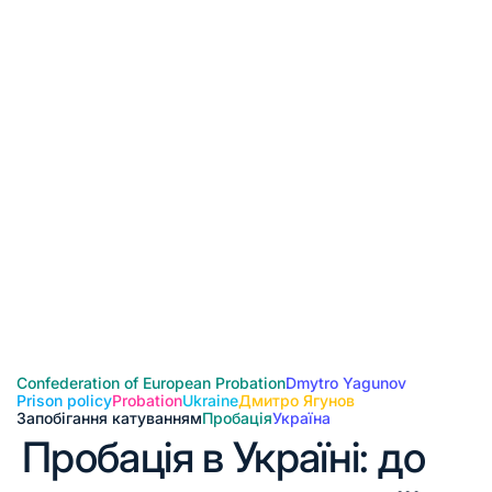
Confederation of European Probation
Dmytro Yagunov
Prison policy
Probation
Ukraine
Дмитро Ягунов
Запобігання катуванням
Пробація
Україна
Пробація в Україні: до