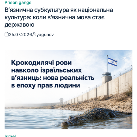
Prison gangs
В’язнична субкультура як національна
культура: коли в’язнична мова стає
державою
25.07.2026
yagunov
Israel