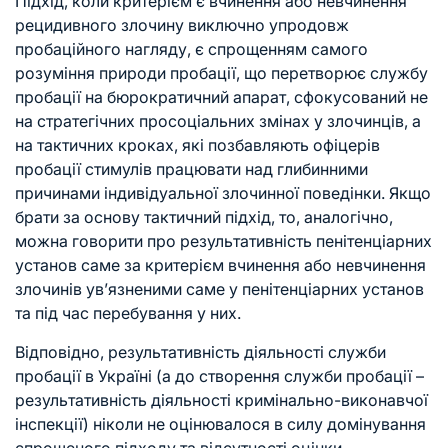
Підхід, коли критерієм є вчинення або невчинення
рецидивного злочину виключно упродовж
пробаційного нагляду, є спрощенням самого
розуміння природи пробації, що перетворює службу
пробації на бюрократичний апарат, сфокусований не
на стратегічних просоціальних змінах у злочинців, а
на тактичних кроках, які позбавляють офіцерів
пробації стимулів працювати над глибинними
причинами індивідуальної злочинної поведінки. Якщо
брати за основу тактичний підхід, то, аналогічно,
можна говорити про результативність пенітенціарних
установ саме за критерієм вчинення або невчинення
злочинів ув’язненими саме у пенітенціарних установ
та під час перебування у них.
Відповідно, результативність діяльності служби
пробації в Україні (а до створення служби пробації –
результативність діяльності кримінально-виконавчої
інспекції) ніколи не оцінювалося в силу домінування