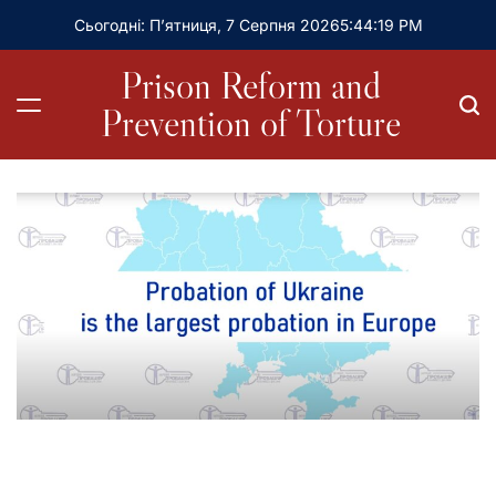
Сьогодні: П’ятниця, 7 Серпня 2026
5
:
44
:
21
PM
Prison Reform and
Prevention of Torture