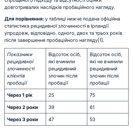
спрощеного підходу та відсутності оцінки
довготривалих наслідків пробаційного нагляду.
Для порівняння:
у таблиці нижче подана офіційна
статистика рецидивної злочинності в Ірландії
упродовж, відповідно, одного, двох та трьох років
після завершення пробаційного нагляду
[1]
.
Показники
Відсоток осіб,
Відсоток осіб,
рецидивної
які вчинили
які не вчинили
злочинності
рецидивний
рецидивний
клієнтів
злочин після
злочин після
пробації
пробації
пробації
Через 1 рік
25
75
Через 2 роки
39
61
Через 3 роки
47
53