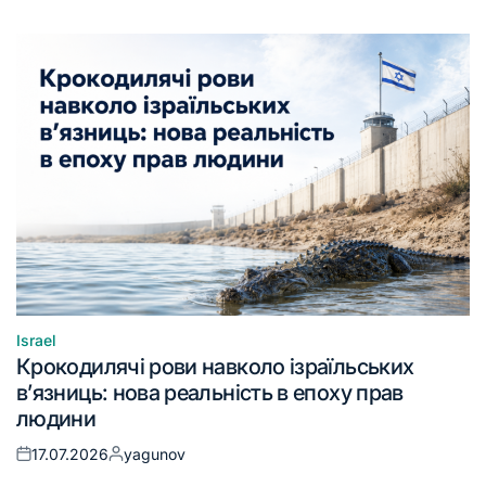
Israel
Крокодилячі рови навколо ізраїльських
в’язниць: нова реальність в епоху прав
людини
17.07.2026
yagunov