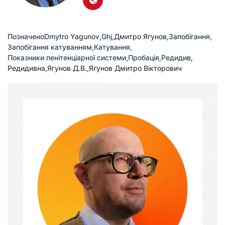
Позначено
Dmytro Yagunov
,
Ghj
,
Дмитро Ягунов
,
Запобігання
,
Запобігання катуванням
,
Катування
,
Показники пенітенціарної системи
,
Пробація
,
Редидив
,
Редидивна
,
Ягунов Д.В.
,
Ягунов Дмитро Вікторович