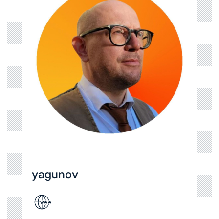
yagunov