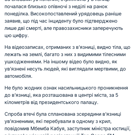
почалася близько опівночі з неділі на ранок
понеділка. Високопоставлений урядовець раніше
заявив, що під час інциденту було підтверджено
лише дві смерті, але правозахисники заперечують
цю цифру.
На відеозаписах, отриманих з в’язниці, видно тіла, що
лежать на землі, багато з них з видимими тілесними
ушкодженнями. На іншому відео було видно, як
ув’язнені несуть людей, які виглядали мертвими, до
автомобіля.
Не було жодних ознак насильницького проникнення
до в’язниці, яка розташована в центрі міста, за 5
кілометрів від президентського палацу.
Спроба втечі була спланована зсередини в’язниці
ув’язненими, які перебували в одному з крил,
повідомив Мбемба Кабуя, заступник міністра юстиції,