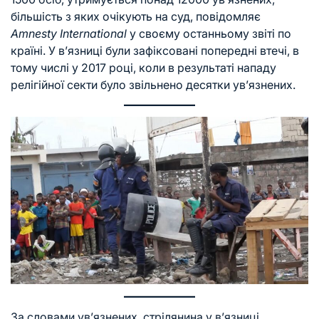
більшість з яких очікують на суд, повідомляє
Amnesty International
у своєму останньому звіті по
країні. У в’язниці були зафіксовані попередні втечі, в
тому числі у 2017 році, коли в результаті нападу
релігійної секти було звільнено десятки ув’язнених.
За словами ув’язнених, стрілянина у в’язниці