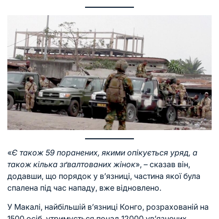
«
Є також 59 поранених, якими опікується уряд, а
також кілька зґвалтованих жінок
», – сказав він,
додавши, що порядок у в’язниці, частина якої була
спалена під час нападу, вже відновлено.
У Макалі, найбільшій в’язниці Конго, розрахованій на
1500 осіб, утримується понад 12000 ув’язнених,