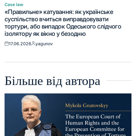
Case law
«Правильне» катування: як українське
суспільство вчиться виправдовувати
тортури, або випадок Одеського слідчого
ізолятору як вікно у безодню
17.06.2026
yagunov
Більше від автора