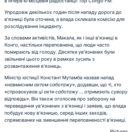
в інтерв’ю місцевій радіостанції
Top Congo FM.
Упродовж декількох годин після нападу дорога до
в’язниці була оточена, а влада скликала комісію для
розслідування інциденту.
За словами активістів, Макала, як і інші в’язниці в
Конго, настільки переповнена, що люди часто
помирають від голоду. Десятки ув’язнених були
звільнені цього року в рамках зусиль з
розвантаження в’язниць.
Міністр юстиції Констант Мутамба назвав напад
«
навмисним актом саботажу
», додавши, що ті, хто
«
спровокував ці акти саботажу … отримають сувору
відповідь
». Він також оголосив про заборону на
переведення ув’язнених з в’язниці і заявив, що влада
побудує нову в’язницю, серед інших заходів,
спрямованих на зменшення переповненості в’язниці.
Pictures