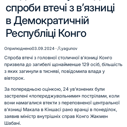
спроби втечі з в’язниці
в Демократичній
Республіці Конго
Оприлюднено
03.09.2024
yagunov
Спроба втечі з головної столичної в’язниці Конго
призвела до загибелі щонайменше 129 осіб, більшість
з яких загинули в тисняві, повідомила влада у
вівторок.
За попередньою оцінкою, 24 ув’язнених були
застрелені «
попереджувальними
» пострілами, коли
вони намагалися втекти з переповненої центральної
в’язниці Макала в Кіншасі рано вранці в понеділок,
заявив міністр внутрішніх справ Конго Жакмен
Шабані.