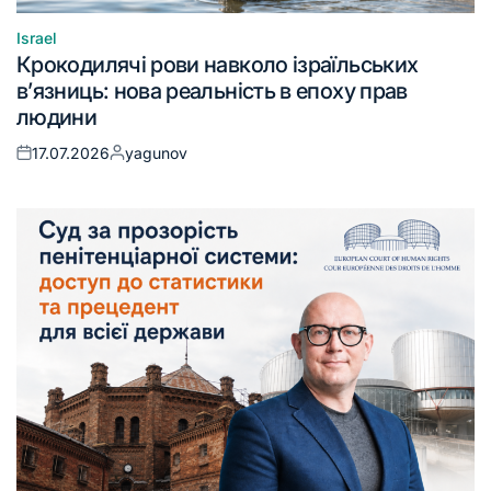
Israel
Крокодилячі рови навколо ізраїльських
в’язниць: нова реальність в епоху прав
людини
17.07.2026
yagunov