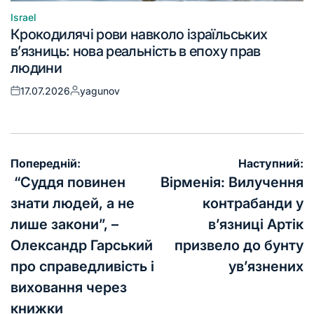
Israel
Крокодилячі рови навколо ізраїльських
в’язниць: нова реальність в епоху прав
людини
17.07.2026
yagunov
Попередній:
Наступний:
“Суддя повинен
Вірменія: Вилучення
знати людей, а не
контрабанди у
лише закони”, –
в’язниці Артік
Олександр Гарський
призвело до бунту
про справедливість і
ув’язнених
виховання через
книжки