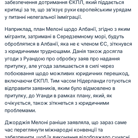
забезпечення дотримання ЄКПЛ, який піддається
критиці за те, що зв’язує руки європейським урядам
у питанні нелегальної імміграції.
Наприклад, план Мелоні щодо Албанії, згідно з яким
мігранти, затримані в Середземному морі, будуть
оброблятися в Албанії, яка не є членом ЄС, зіткнувся
з юридичними труднощами. Данія також досягла
угоди з Руандою про обробку заяв про надання
притулку, але угода залишається в силі через
побоювання щодо можливих юридичних перешкод,
включаючи ЄКПЛ. Тим часом Нідерланди готуються
відправити заявників, яким було відмовлено в
притулку, до Уганди в рамках плану, який, як
очікується, також зіткнеться з юридичними
проблемами.
Джорджія Мелоні раніше заявляла, що зараз саме
час переглянути міжнародні конвенції та
забезпечити, щоб їх виконання відображало сучасні