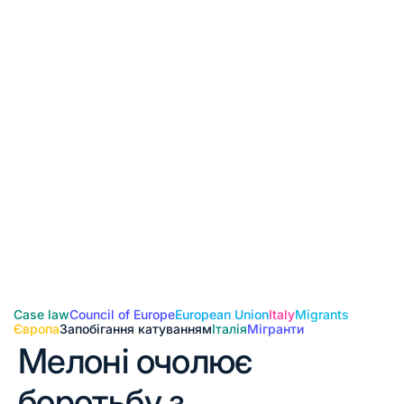
Case law
Council of Europe
European Union
Italy
Migrants
Європа
Запобігання катуванням
Італія
Мігранти
Мелоні очолює
боротьбу з