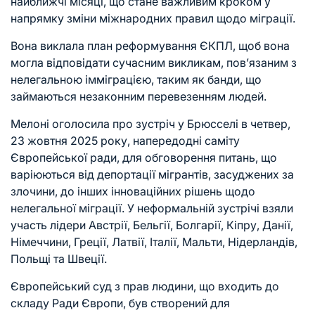
найближчі місяці, що стане важливим кроком у
напрямку зміни міжнародних правил щодо міграції.
Вона виклала план реформування ЄКПЛ, щоб вона
могла відповідати сучасним викликам, пов’язаним з
нелегальною імміграцією, таким як банди, що
займаються незаконним перевезенням людей.
Мелоні оголосила про зустріч у Брюсселі в четвер,
23 жовтня 2025 року, напередодні саміту
Європейської ради, для обговорення питань, що
варіюються від депортації мігрантів, засуджених за
злочини, до інших інноваційних рішень щодо
нелегальної міграції. У неформальній зустрічі взяли
участь лідери Австрії, Бельгії, Болгарії, Кіпру, Данії,
Німеччини, Греції, Латвії, Італії, Мальти, Нідерландів,
Польщі та Швеції.
Європейський суд з прав людини, що входить до
складу Ради Європи, був створений для