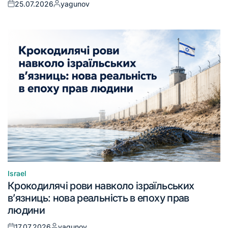
25.07.2026
yagunov
Israel
Крокодилячі рови навколо ізраїльських
в’язниць: нова реальність в епоху прав
людини
17.07.2026
yagunov