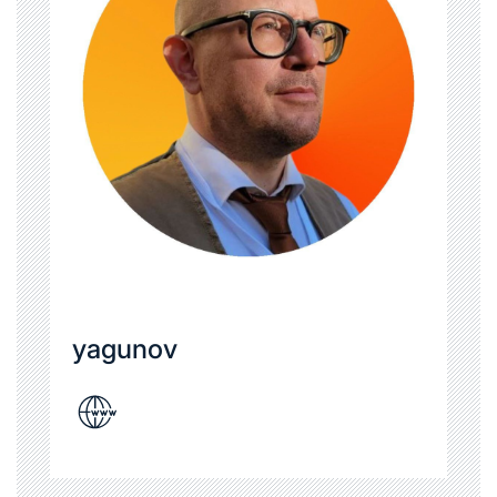
yagunov