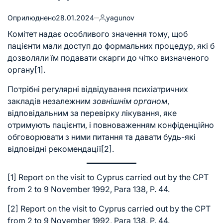
Оприлюднено
28.01.2024
yagunov
Комітет надає особливого значення тому, щоб
пацієнти мали доступ до формальних процедур, які б
дозволяли їм подавати скарги до чітко визначеного
органу
[1]
.
Потрібні регулярні відвідування психіатричних
закладів незалежним
зовнішнім органом
,
відповідальним за перевірку лікування, яке
отримують пацієнти, і повноваженням конфіденційно
обговорювати з ними питання та давати будь-які
відповідні рекомендації
[2]
.
[1]
Report on the visit to Cyprus carried out by the CPT
from 2 to 9 November 1992, Para 138, P. 44.
[2]
Report on the visit to Cyprus carried out by the CPT
from 2 to 9 November 1992, Para 138, P. 44.