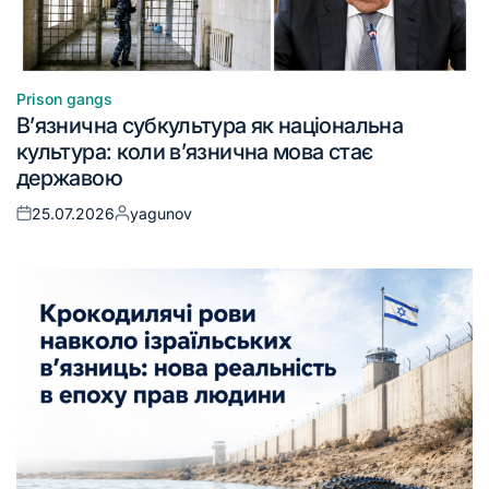
Prison gangs
В’язнична субкультура як національна
культура: коли в’язнична мова стає
державою
25.07.2026
yagunov