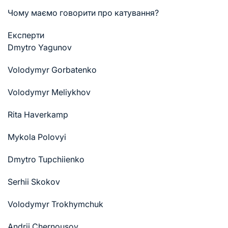
Чому маємо говорити про катування?
Експерти
Dmytro Yagunov
Volodymyr Gorbatenko
Volodymyr Meliykhov
Rita Haverkamp
Mykola Polovyi
Dmytro Tupchiienko
Serhii Skokov
Volodymyr Trokhymchuk
Andrii Chernousov