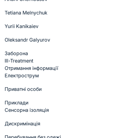
Tetiana Melnychuk
Yurii Kanikaiev
Oleksandr Galyurov
Заборона
Ill-Treatment
Отримання інформації
Електрострум
Приватні особи
Приклади
Cенсорна ізоляція
Дискримінація
Перебування без одежі