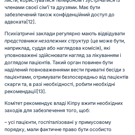
листи, користуватися телефоном і зустрічатися із
членами своєї сім’ї та друзями. Має бути
забезпечений також конфіденційний доступ до
адвоката
[12]
.
Психіатричні заклади регулярно мають відвідувати
представники незалежних структур
(це може бути,
наприклад, суддя або наглядова комісія), які
уповноважені здійснювати нагляд за лікуванням і
доглядом пацієнтів. Такий орган повинен бути
наділений повноваженнями вести приватні бесіди з
пацієнтами, отримувати безпосередньо від пацієнтів
скарги та, в разі необхідності, робити необхідні
рекомендації
[13]
.
Комітет рекомендує владі Кіпру вжити необхідних
заходів для забезпечення того, щоб:
– усі пацієнти, госпіталізовані у примусовому
порядку, мали фактичне право бути особисто