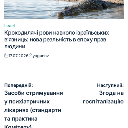
Israel
Крокодилячі рови навколо ізраїльських
в’язниць: нова реальність в епоху прав
людини
17.07.2026
yagunov
Попередній:
Наступний:
Засоби стримування
Згода на
у психіатричних
госпіталізацію
лікарнях (стандарти
та практика
Комітету)