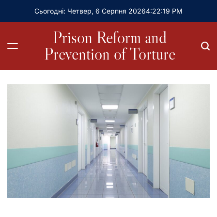
Сьогодні: Четвер, 6 Серпня 2026
4
:
22
:
21
PM
Prison Reform and
Prevention of Torture