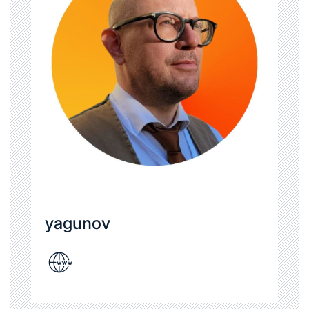
yagunov