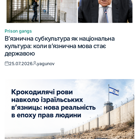
Prison gangs
В’язнична субкультура як національна
культура: коли в’язнична мова стає
державою
25.07.2026
yagunov