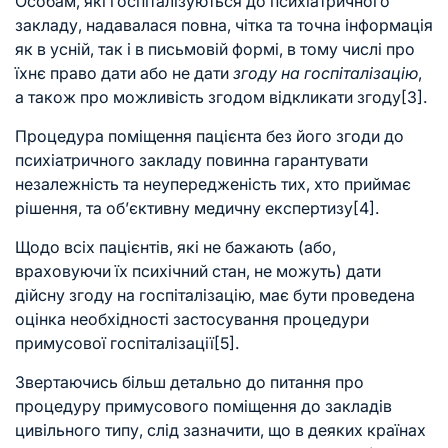
Особам, які госпіталізуються до психіатричного
закладу, надавалася повна, чітка та точна інформація
як в усній, так і в письмовій формі, в тому числі про
їхнє право дати або не дати
згоду на госпіталізацію
,
а також про можливість згодом відкликати згоду
[3]
.
Процедура поміщення пацієнта без його згоди до
психіатричного закладу повинна гарантувати
незалежність та неупередженість тих, хто приймає
рішення, та об’єктивну медичну експертизу
[4]
.
Щодо всіх пацієнтів, які не бажають (або,
враховуючи їх психічний стан, не можуть) дати
дійсну згоду на госпіталізацію, має бути проведена
оцінка необхідності застосування процедури
примусової госпіталізації
[5]
.
Звертаючись більш детально до питання про
процедуру примусового поміщення до закладів
цивільного типу, слід зазначити, що в деяких країнах