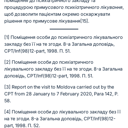
поміщення
до психіатричного закладу та
процедурою
примусового
психіатричного
лікування
,
щоб дозволити пацієнтам окремо оскаржувати
рішення про примусове лікування
[15]
.
[1]
Поміщення особи до психіатричного лікувального
закладу без її на те згоди. 8-а Загальна доповідь,
CPT/Inf(98)12-part, 1998. П. 51.
[2]
Поміщення особи до психіатричного
лікувального закладу без її на те згоди. 8-а Загальна
доповідь, CPT/Inf(98)12-part, 1998. П. 51.
[3]
Report on the visit to Moldova carried out by the
CPT from 28 January to 7 February 2020, Para 142, P.
58.
[4]
Поміщення особи до лікувального закладу без її
на те згоди. 8-а Загальна доповідь, CPT/Inf(98)12-
part, 1998. П. 52.