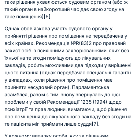
таке рішення ухвалюється судовим органом (або ж
такий орган в найкоротший час дає свою згоду на
таке поміщення)
[6]
.
Однак обов’язкова участь судового органу у
прийнятті рішення про поміщення не передбачена у
всіх країнах. Рекомендація №R(83)2 про правовий
захист осіб із психічними захворюваннями, яких без
їхньої на те згоди поміщують до лікувальних
закладів, робить можливими два підходи у вирішенні
цього питання (однак передбачає спеціальні гарантії
у випадках, коли рішення про поміщення має
прийняти несудовий орган). Парламентська
асамблея, разом з тим, знову звернулась до цієї
проблеми у своїй Рекомендації 1235 (1994) щодо
психіатрії та прав людини, вимагаючи, щоб рішення
про поміщення до лікувального закладу без згоди на
те пацієнта міг приймати лише суддя
[7]
.
У кожному випадку особа, яку за рішенням