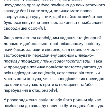
несудового органу було поміщено до психіатричного
закладу без її на те згоди, повинна мати право
звернутись до суду з тим, щоб в найкоротший строк
було розглянуте питання про законність позбавлення
свободи цієї особи
[8]
.
Якщо визнається необхідним надання стаціонарної
допомоги добровільно госпіталізованому пацієнту,
який бажає залишити лікарню, слід повною мірою
застосовувати передбачену законом
цивільно-
правову процедуру примусової госпіталізації
. Така
ж процедура повинна повністю застосовуватися до
всіх недієздатних пацієнтів, незалежно від того, чи
мають вони опікуна, чи ні, з поведінки яких очевидно,
що вони виступають проти їх поміщення та/або
перебування в стаціонарі
[9]
.
У розпорядження пацієнта або його родини під час
поміщення до закладу повинна бути надана брошура,