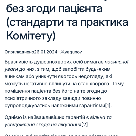
без згоди пацієнта
(стандарти та практика
Комітету)
Оприлюднено
26.01.2024
yagunov
Вразливість душевнохворих осіб вимагає
посиленої
уваги
до них, з тим, щоб запобігти будь-яким
вчинкам або уникнути якогось недогляду, які
можуть негативно вплинути на стан хворого. Тому
поміщення пацієнта без його на те згоди до
психіатричного закладу завжди повинно
супроводжуватись належними гарантіями
[1]
.
Однією із найважливіших гарантій є
вільна та
усвідомлена
згода на лікування
[2]
.