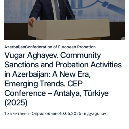
Azerbaijan
Confederation of European Probation
Vugar Aghayev. Community
Sanctions and Probation Activities
in Azerbaijan: A New Era,
Emerging Trends. CEP
Conference – Antalya, Türkiye
(2025)
1 хв читання
Оприлюднено
10.05.2025
від
yagunov