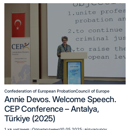
Confederation of European Probation
Council of Europe
Annie Devos. Welcome Speech.
CEP Conference – Antalya,
Türkiye (2025)
1 хв читання
Оприлюднено
10.05.2025
від
yagunov