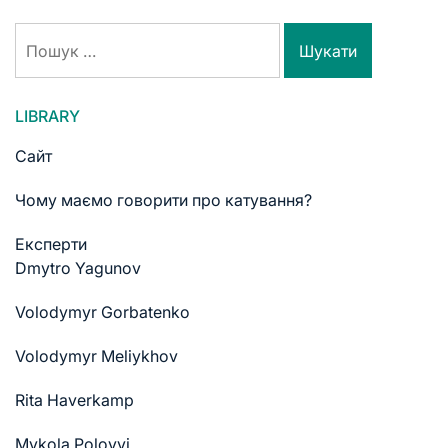
LIBRARY
Сайт
Чому маємо говорити про катування?
Експерти
Dmytro Yagunov
Volodymyr Gorbatenko
Volodymyr Meliykhov
Rita Haverkamp
Mykola Polovyi