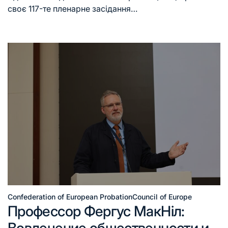
своє 117-те пленарне засідання…
Confederation of European Probation
Council of Europe
Профессор Фергус МакНіл:
Вовлечение общественности и