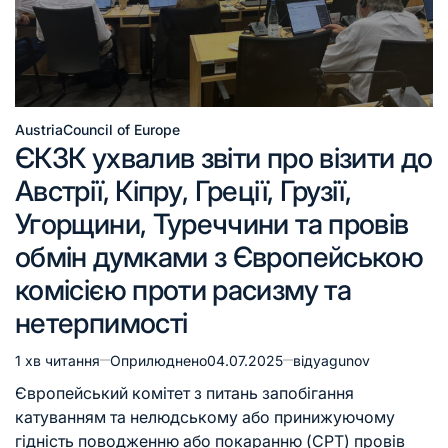
Austria
Council of Europe
ЄКЗК ухвалив звіти про візити до
Австрії, Кіпру, Греції, Грузії,
Угорщини, Туреччини та провів
обмін думками з Європейською
комісією проти расизму та
нетерпимості
1 хв читання
Оприлюднено
04.07.2025
від
yagunov
Європейський комітет з питань запобігання
катуванням та нелюдському або принижуючому
гідність поводженню або покаранню (CPT) провів