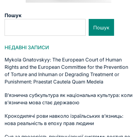
Пошук
Пошук
НЕДАВНІ ЗАПИСИ
Mykola Gnatovskyy: The European Court of Human
Rights and the European Committee for the Prevention
of Torture and Inhuman or Degrading Treatment or
Punishment: Praestat Cautela Quam Medela
В’язнична субкультура як національна культура: коли
в’язнична мова стає державою
Крокодилячі рови навколо ізраїльських в’язниць:
нова реальність в епоху прав людини
Суд за прозорість пенітенціарної системи: доступ до