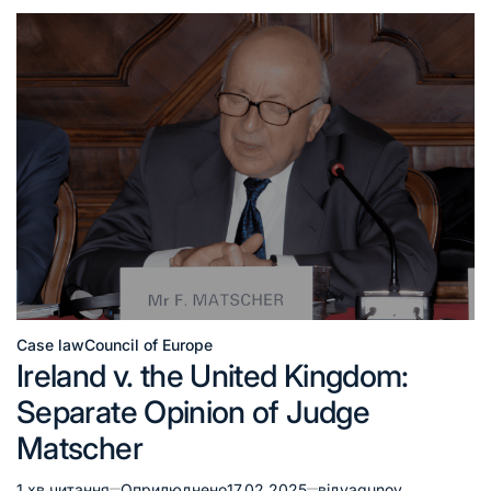
Case law
Council of Europe
Ireland v. the United Kingdom:
Separate Opinion of Judge
Matscher
1 хв читання
Оприлюднено
17.02.2025
від
yagunov