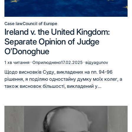
Case law
Council of Europe
Ireland v. the United Kingdom:
Separate Opinion of Judge
O’Donoghue
1 хв читання
Оприлюднено
17.02.2025
від
yagunov
Щодо висновків Суду, викладених на пп. 94-96
рішення, я поділяю одностайну думку моїх колег, а
також висновок більшості, викладений у…