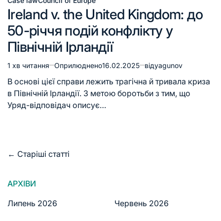
Case law
Council of Europe
Ireland v. the United Kingdom: до
50-річчя подій конфлікту у
Північній Ірландії
1 хв читання
Оприлюднено
16.02.2025
від
yagunov
В основі цієї справи лежить трагічна й тривала криза
в Північній Ірландії. З метою боротьби з тим, що
Уряд-відповідач описує…
←
Старіші статті
АРХІВИ
Липень 2026
Червень 2026