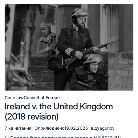
Case law
Council of Europe
Ireland v. the United Kingdom
(2018 revision)
7 хв читання
Оприлюднено
19.02.2025
від
yagunov
1. Справу було розпочато за заявою (№ 5310/71),