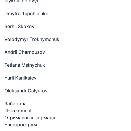
Mykola Polovyi
Dmytro Tupchiienko
Serhii Skokov
Volodymyr Trokhymchuk
Andrii Chernousov
Tetiana Melnychuk
Yurii Kanikaiev
Oleksandr Galyurov
Заборона
Ill-Treatment
Отримання інформації
Електрострум