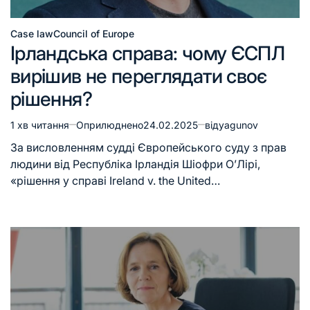
Case law
Council of Europe
Ірландська справа: чому ЄСПЛ
вирішив не переглядати своє
рішення?
1 хв читання
Оприлюднено
24.02.2025
від
yagunov
За висловленням судді Європейського суду з прав
людини від Республіка Ірландія Шіофри О’Лірі,
«рішення у справі Ireland v. the United…