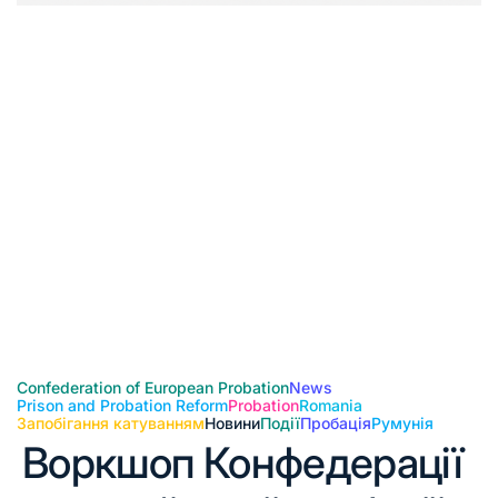
Confederation of European Probation
News
Prison and Probation Reform
Probation
Romania
Запобігання катуванням
Новини
Події
Пробація
Румунія
Воркшоп Конфедерації