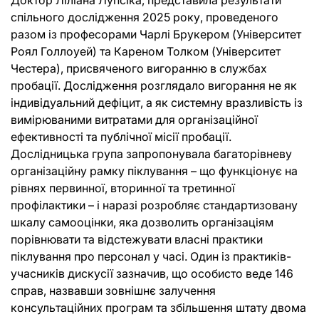
Доктор Ліліана Лупсіка, представила результати
спільного дослідження 2025 року, проведеного
разом із професорами Чарлі Брукером (Університет
Роял Голлоуей) та Кареном Толком (Університет
Честера), присвяченого вигоранню в службах
пробації. Дослідження розглядало вигорання не як
індивідуальний дефіцит, а як системну вразливість із
вимірюваними витратами для організаційної
ефективності та публічної місії пробації.
Дослідницька група запропонувала багаторівневу
організаційну рамку піклування – що функціонує на
рівнях первинної, вторинної та третинної
профілактики – і наразі розробляє стандартизовану
шкалу самооцінки, яка дозволить організаціям
порівнювати та відстежувати власні практики
піклування про персонал у часі. Один із практиків-
учасників дискусії зазначив, що особисто веде 146
справ, назвавши зовнішнє залучення
консультаційних програм та збільшення штату двома