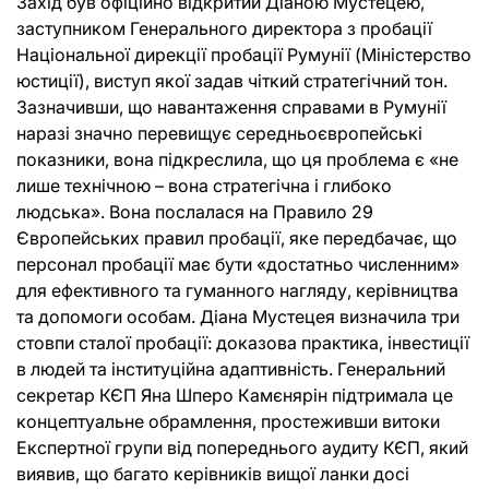
Захід був офіційно відкритий Діаною Мустецею,
заступником Генерального директора з пробації
Національної дирекції пробації Румунії (Міністерство
юстиції), виступ якої задав чіткий стратегічний тон.
Зазначивши, що навантаження справами в Румунії
наразі значно перевищує середньоєвропейські
показники, вона підкреслила, що ця проблема є «не
лише технічною – вона стратегічна і глибоко
людська». Вона послалася на Правило 29
Європейських правил пробації, яке передбачає, що
персонал пробації має бути «достатньо численним»
для ефективного та гуманного нагляду, керівництва
та допомоги особам. Діана Мустецея визначила три
стовпи сталої пробації: доказова практика, інвестиції
в людей та інституційна адаптивність. Генеральний
секретар КЄП Яна Шперо Камєнярін підтримала це
концептуальне обрамлення, простеживши витоки
Експертної групи від попереднього аудиту КЄП, який
виявив, що багато керівників вищої ланки досі