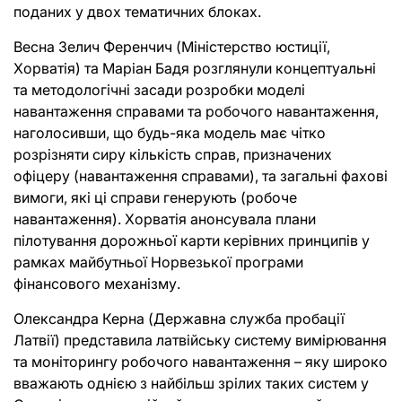
поданих у двох тематичних блоках.
Весна Зелич Ференчич (Міністерство юстиції,
Хорватія) та Маріан Бадя розглянули концептуальні
та методологічні засади розробки моделі
навантаження справами та робочого навантаження,
наголосивши, що будь-яка модель має чітко
розрізняти сиру кількість справ, призначених
офіцеру (навантаження справами), та загальні фахові
вимоги, які ці справи генерують (робоче
навантаження). Хорватія анонсувала плани
пілотування дорожньої карти керівних принципів у
рамках майбутньої Норвезької програми
фінансового механізму.
Олександра Керна (Державна служба пробації
Латвії) представила латвійську систему вимірювання
та моніторингу робочого навантаження – яку широко
вважають однією з найбільш зрілих таких систем у