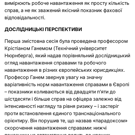
вимірюють робоче навантаження як просту кількість
справ, а не як зважений якісний показник фахової
відповідальності.
ДОСЛІДНИЦЬКІ ПЕРСПЕКТИВИ
Перша змістовна сесія була проведена професором
Крістіаном Ганемом (Технічний університет
Нюрнберга), який надав порівняльний дослідницький
огляд навантаження справами та робочого
навантаження в різних європейських юрисдикціях.
Професор Ганем звернув увагу на значну
варіативність норм навантаження справами в Європі
– показники коливаються від двадцяти п’яти до
шістдесяти і більше справ на офіцера залежно від
інтенсивності нагляду та рівня ризику – і застеріг
проти встановлення єдиного транснаціонального
орієнтиру. Він порушив те, що назвав «парадоксом»
скорочення навантаження справами: нижчі