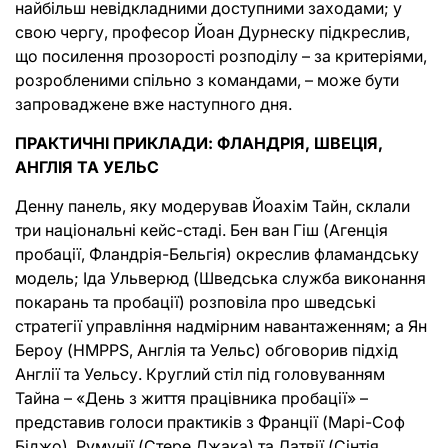
найбільш невідкладними доступними заходами; у
свою чергу, професор Йоан Дурнеску підкреслив,
що посилення прозорості розподілу – за критеріями,
розробленими спільно з командами, – може бути
запроваджене вже наступного дня.
ПРАКТИЧНІ ПРИКЛАДИ: ФЛАНДРІЯ, ШВЕЦІЯ,
АНГЛІЯ ТА УЕЛЬС
Денну панель, яку модерував Йоахім Тайн, склали
три національні кейс-стаді. Бен ван Гіш (Агенція
пробації, Фландрія-Бельгія) окреслив фламандську
модель; Іда Ульверюд (Шведська служба виконання
покарань та пробації) розповіла про шведські
стратегії управління надмірним навантаженням; а Ян
Бероу (HMPPS, Англія та Уельс) обговорив підхід
Англії та Уельсу. Круглий стіл під головуванням
Тайна – «День з життя працівника пробації» –
представив голоси практиків з Франції (Марі-Соф
Біджо), Румунії (Стере Джака) та Латвії (Сінтія