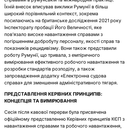
Їхній внесок вписував виклики Румунії в більш
широкий порівняльний контекст, зокрема
посилаючись на британське дослідження 2021 року
Інспекторату пробації Його Величності, яке
пов’язало високе навантаження справами з
погіршенням добробуту персоналу, якості справ та
показників рецидивізму. Вони також представили
роботу Румунії, що тривала, з емпіричного
вимірювання ефективного робочого навантаження та
розробки стандартів розподілу, а також
запровадження додатку «Електронна судова
справа» для зменшення адміністративного тягаря.
ПРЕДСТАВЛЕННЯ КЕРІВНИХ ПРИНЦИПІВ:
КОНЦЕПЦІЯ ТА ВИМІРЮВАННЯ
Сесія після кавової перерви була присвячена
офіційному представленню Керівних принципів КЄП з
навантаження справами та робочого навантаження,