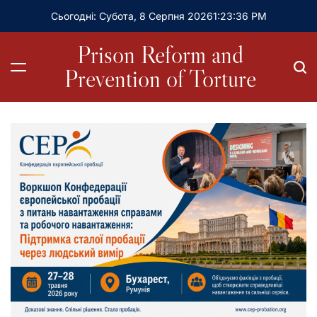
Сьогодні: Субота, 8 Серпня 2026
1
:
23
:
38
PM
Prison Reform and
Prevention of Torture