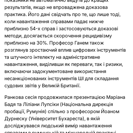
показники не автоматично ведуть до кращих
результатів, якщо не впроваджена доказова
практика. Його дані свідчать про те, що лише тоді,
коли навантаження справами падає нижче
приблизно 54-х справ і застосовуються доказові
методи, досягається скорочення рецидивізму
приблизно на 30%. Професор Ганем також
розглянув зростаючий вплив цифрових інструментів
та штучного інтелекту на адміністративне
навантаження, виділивши як переваги, так і ризики,
включаючи задокументоване використання
несанкціонованих інструментів ШІ для складання
судових звітів у Великій Британії.
Ранкова сесія продовжилася презентацією Маріана
Бадя та Ліліани Лупсіки (Національна дирекція
пробації, Румунія) спільно з професором Йоаном
Дурнеску (Університет Бухареста), в якій
досліджувався людський вимір навантаження
справами в румунській та міжнародній практиці.