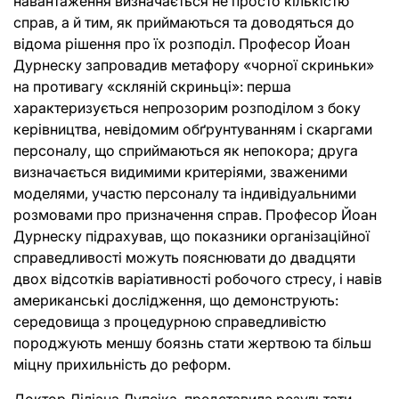
навантаження визначається не просто кількістю
справ, а й тим, як приймаються та доводяться до
відома рішення про їх розподіл. Професор Йоан
Дурнеску запровадив метафору «чорної скриньки»
на противагу «скляній скриньці»: перша
характеризується непрозорим розподілом з боку
керівництва, невідомим обґрунтуванням і скаргами
персоналу, що сприймаються як непокора; друга
визначається видимими критеріями, зваженими
моделями, участю персоналу та індивідуальними
розмовами про призначення справ. Професор Йоан
Дурнеску підрахував, що показники організаційної
справедливості можуть пояснювати до двадцяти
двох відсотків варіативності робочого стресу, і навів
американські дослідження, що демонструють:
середовища з процедурною справедливістю
породжують меншу боязнь стати жертвою та більш
міцну прихильність до реформ.