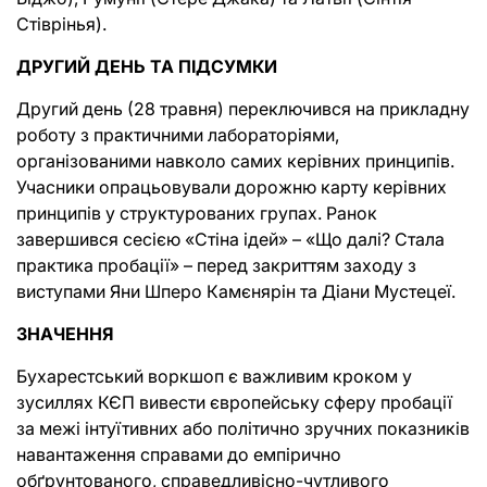
Стіврінья).
ДРУГИЙ ДЕНЬ ТА ПІДСУМКИ
Другий день (28 травня) переключився на прикладну
роботу з практичними лабораторіями,
організованими навколо самих керівних принципів.
Учасники опрацьовували дорожню карту керівних
принципів у структурованих групах. Ранок
завершився сесією «Стіна ідей» – «Що далі? Стала
практика пробації» – перед закриттям заходу з
виступами Яни Шперо Камєнярін та Діани Мустецеї.
ЗНАЧЕННЯ
Бухарестський воркшоп є важливим кроком у
зусиллях КЄП вивести європейську сферу пробації
за межі інтуїтивних або політично зручних показників
навантаження справами до емпірично
обґрунтованого, справедливісно-чутливого