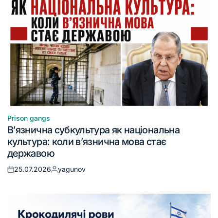
Prison gangs
В’язнична субкультура як національна
культура: коли в’язнична мова стає
державою
25.07.2026
yagunov