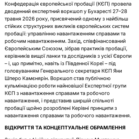
Конфедерація європейської пробації (КЄП) провела
дводенний експертний воркшоп у Бухаресті 27–28
травня 2026 року, присвячений одному з найбільш
стійких структурних викликів європейських систем
пробації: управлінню навантаженням справами та
робочим навантаженням. Захід, співфінансований
Європейським Союзом, зібрав практиків пробації,
керівників вищої ланки та дослідників з усієї Європи
– і, що примітно, навіть із Південної Кореї – під
головуванням Генерального секретаря КЄП Яни
Шперо Камєнярін. Воркшоп став публічною
кульмінацією роботи найновішої Експертної групи
КЄП з навантаження справами та робочого
навантаження, і представив ширшій спільноті
пробації щойно розроблені Керівні принципи з
навантаження справами та робочого навантаження.
ВІДКРИТТЯ ТА КОНЦЕПТУАЛЬНЕ ОБРАМЛЕННЯ