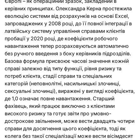
Європі – як операційний зразок, закладений в
керівних принципах. Олександра Керна простежила
еволюцію системи від розрахунків на основі Excel,
запроваджених у 2008 році, до її повної інтеграції в
латвійську систему управління справами клієнтів
пробації у 2020 році, де коефіцієнти робочого
навантаження тепер розраховуються автоматично
без ручного введення з боку керівників підрозділів.
Базова формула присвоює часові значення кожній
справі залежно від типу функції, рівня ризику та
потреб клієнта, стадії справи та спеціальних
категорій (неповнолітні, насильницькі злочинці,
сексуальні злочинці), виражені у вигляді коефіцієнта,
де 1,0 означає повне навантаження. Старший
фахівець, який працює виключно з клієнтами
високого ризику та готує звіти про умовно-
дострокове звільнення, може вести двадцять чотири
справи для досягнення цього коефіцієнта, тоді як
колега без такої спеціалізації може вести вісімдесят