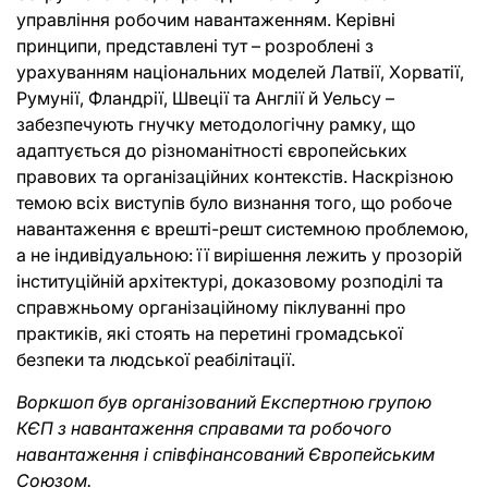
управління робочим навантаженням. Керівні
принципи, представлені тут – розроблені з
урахуванням національних моделей Латвії, Хорватії,
Румунії, Фландрії, Швеції та Англії й Уельсу –
забезпечують гнучку методологічну рамку, що
адаптується до різноманітності європейських
правових та організаційних контекстів. Наскрізною
темою всіх виступів було визнання того, що робоче
навантаження є врешті-решт системною проблемою,
а не індивідуальною: її вирішення лежить у прозорій
інституційній архітектурі, доказовому розподілі та
справжньому організаційному піклуванні про
практиків, які стоять на перетині громадської
безпеки та людської реабілітації.
Воркшоп був організований Експертною групою
КЄП з навантаження справами та робочого
навантаження і співфінансований Європейським
Союзом.