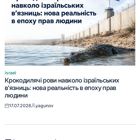
Israel
Крокодилячі рови навколо ізраїльських
в’язниць: нова реальність в епоху прав
людини
17.07.2026
yagunov