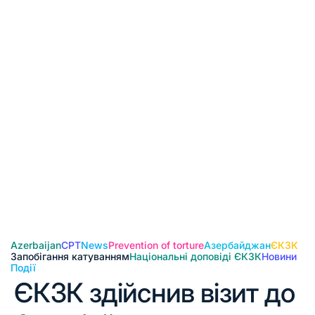
Azerbaijan
CPT
News
Prevention of torture
Азербайджан
ЄКЗК
Запобігання катуванням
Національні доповіді ЄКЗК
Новини
Події
ЄКЗК здійснив візит до