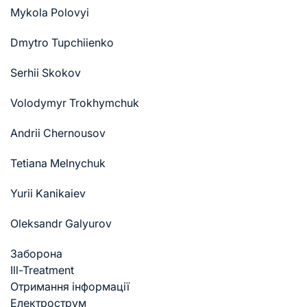
Mykola Polovyi
Dmytro Tupchiienko
Serhii Skokov
Volodymyr Trokhymchuk
Andrii Chernousov
Tetiana Melnychuk
Yurii Kanikaiev
Oleksandr Galyurov
Заборона
Ill-Treatment
Отримання інформації
Електрострум