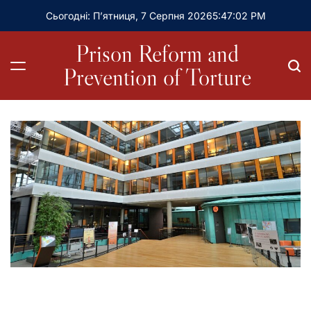
Сьогодні: П’ятниця, 7 Серпня 2026
5
:
47
:
04
PM
Prison Reform and
Prevention of Torture