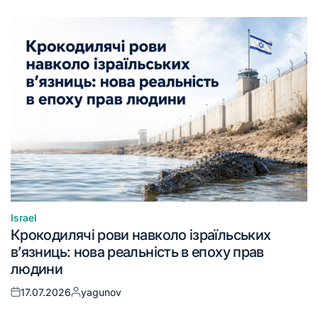
Israel
Крокодилячі рови навколо ізраїльських
в’язниць: нова реальність в епоху прав
людини
17.07.2026
yagunov