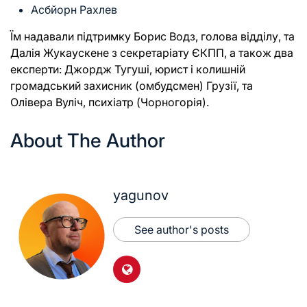
Асбйорн Рахлев
Їм надавали підтримку Борис Водз, голова відділу, та
Далія Жукаускене з секретаріату ЄКПП, а також два
експерти: Джордж Тугуші, юрист і колишній
громадський захисник (омбудсмен) Грузії, та
Оліверa Вуліч, психіатр (Чорногорія).
About The Author
yagunov
See author's posts