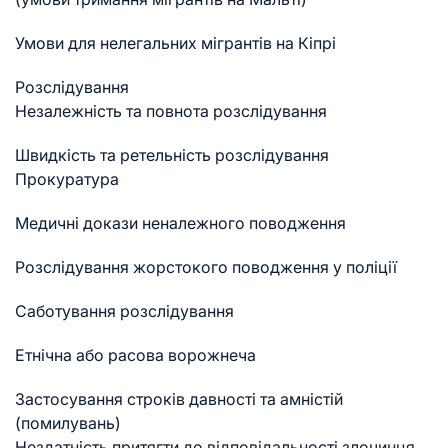
Умови для нелегальних мігрантів на Кіпрі
Розслідування
Незалежність та повнота розслідування
Швидкість та ретельність розслідування
Прокуратура
Медичні докази неналежного поводження
Розслідування жорстокого поводження у поліції
Саботування розслідування
Етнічна або расова ворожнеча
Застосування строків давності та амністій
(помилувань)
Нездатність притягти до відповідальності злочинця