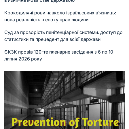
в’язнична мова стає державою
Крокодилячі рови навколо ізраїльських в’язниць:
нова реальність в епоху прав людини
Суд за прозорість пенітенціарної системи: доступ до
статистики та прецедент для всієї держави
ЄКЗК провів 120-те пленарне засідання з 6 по 10
липня 2026 року