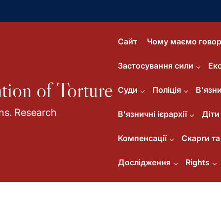
Сайт
Чому маємо говор
Застосування сили
Ек
tion of Torture
Суди
Поліція
В’язни
ns. Research
В’язничні ієрархії
Діти
Компенсації
Скарги та 
Дослідження
Rights