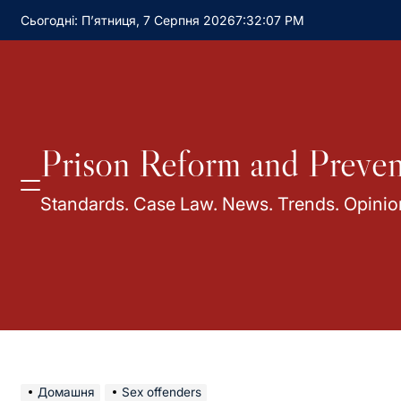
Сьогодні: П’ятниця, 7 Серпня 2026
7
:
32
:
08
PM
Prison Reform and Preven
Standards. Case Law. News. Trends. Opinio
Домашня
Sex offenders