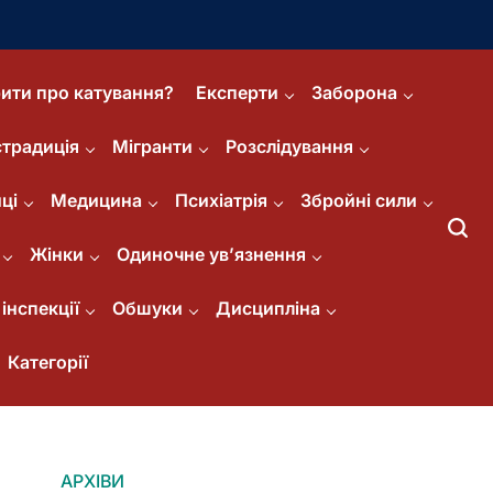
ити про катування?
Експерти
Заборона
страдиція
Мігранти
Розслідування
ці
Медицина
Психіатрія
Збройні сили
Жінки
Одиночне ув’язнення
інспекції
Обшуки
Дисципліна
Категорії
АРХІВИ