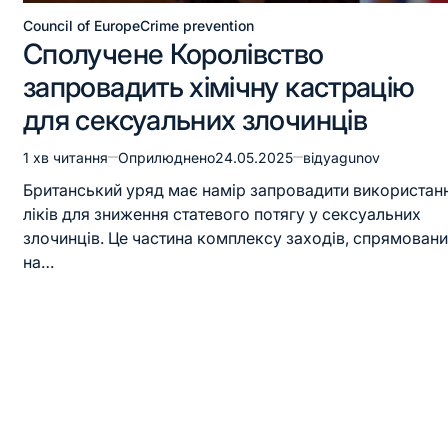
Council of Europe
Crime prevention
Сполучене Королівство
запровадить хімічну кастрацію
для сексуальних злочинців
1 хв читання
Оприлюднено
24.05.2025
від
yagunov
Британський уряд має намір запровадити використан
ліків для зниження статевого потягу у сексуальних
злочинців. Це частина комплексу заходів, спрямован
на…