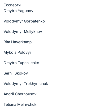
Експерти
Dmytro Yagunov
Volodymyr Gorbatenko
Volodymyr Meliykhov
Rita Haverkamp
Mykola Polovyi
Dmytro Tupchiienko
Serhii Skokov
Volodymyr Trokhymchuk
Andrii Chernousov
Tetiana Melnychuk