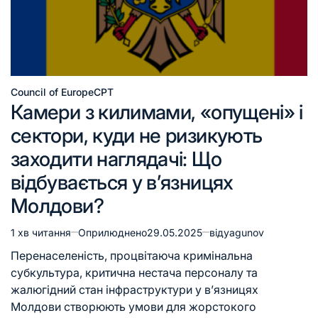
Council of Europe
CPT
Камери з килимами, «опущені» і
сектори, куди не ризикують
заходити наглядачі: Що
відбувається у в’язницях
Молдови?
1 хв читання
Оприлюднено
29.05.2025
від
yagunov
Перенаселеність, процвітаюча кримінальна
субкультура, критична нестача персоналу та
жалюгідний стан інфраструктури у в’язницях
Молдови створюють умови для жорстокого