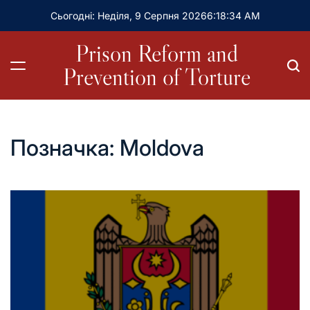
Сьогодні: Неділя, 9 Серпня 2026
6
:
18
:
35
AM
Prison Reform and
Prevention of Torture
Позначка:
Moldova