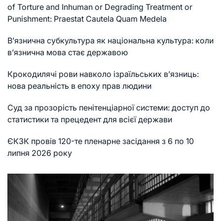
of Torture and Inhuman or Degrading Treatment or
Punishment: Praestat Cautela Quam Medela
В’язнична субкультура як національна культура: коли
в’язнична мова стає державою
Крокодилячі рови навколо ізраїльських в’язниць:
нова реальність в епоху прав людини
Суд за прозорість пенітенціарної системи: доступ до
статистики та прецедент для всієї держави
ЄКЗК провів 120-те пленарне засідання з 6 по 10
липня 2026 року