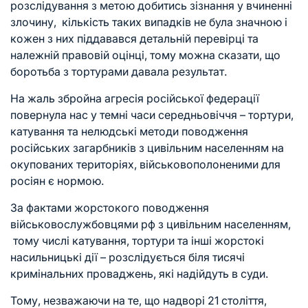
розслідування з метою добитись зізнання у вчиненні
злочину, кількість таких випадків не була значною і
кожен з них піддавався детальній перевірці та
належній правовій оцінці, тому можна сказати, що
боротьба з тортурами давала результат.
На жаль збройна агресія російської федерації
повернула нас у темні часи середньовіччя – тортури,
катування та нелюдські методи поводження
російських загарбників з цивільним населенням на
окупованих територіях, військовополоненими для
росіян є нормою.
За фактами жорстокого поводження
військовослужбовцями рф з цивільним населенням,
тому числі катування, тортури та інші жорстокі
насильницькі дії – розслідується біля тисячі
кримінальних проваджень, які надійдуть в суди.
Тому, незважаючи на те, що надворі 21 століття,