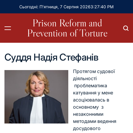
Сьогодні: П’ятниця, 7 Серпня 2026
3
:
27
:
41
PM
Prison Reform and
Prevention of Torture
Суддя Надія Стефанів
Протягом судової
діяльності
проблематика
катування у мене
асоціювалась в
основному з
незаконними
методами ведення
досудового