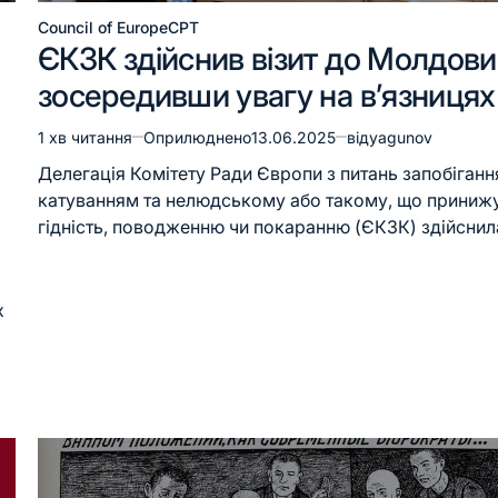
Council of Europe
CPT
ЄКЗК здійснив візит до Молдови
зосередивши увагу на в’язницях
1 хв читання
Оприлюднено
13.06.2025
від
yagunov
Делегація Комітету Ради Європи з питань запобіганн
катуванням та нелюдському або такому, що приниж
гідність, поводженню чи покаранню (ЄКЗК) здійсни
х