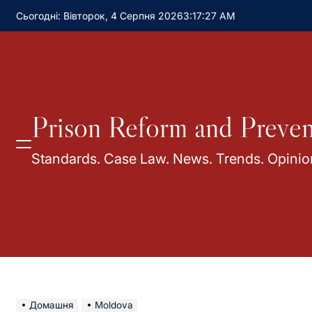
Сьогодні: Вівторок, 4 Серпня 2026
3
:
17
:
29
AM
Prison Reform and Preven
Standards. Case Law. News. Trends. Opinio
Домашня
Moldova