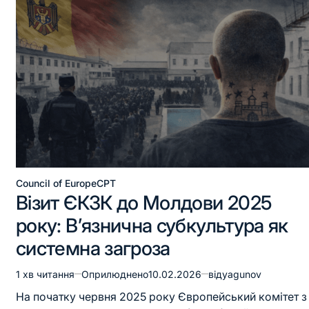
Council of Europe
CPT
Візит ЄКЗК до Молдови 2025
року: В’язнична субкультура як
системна загроза
1 хв читання
Оприлюднено
10.02.2026
від
yagunov
На початку червня 2025 року Європейський комітет з