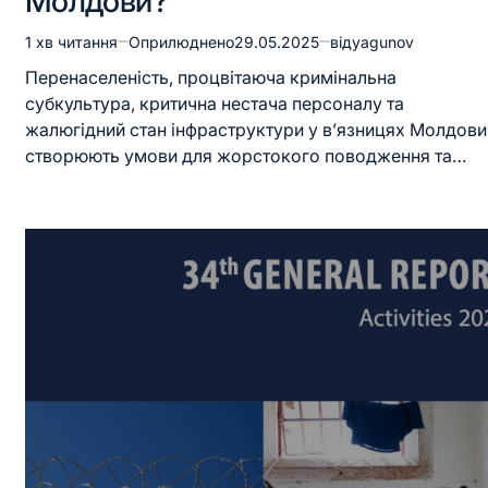
Молдови?
1 хв читання
Оприлюднено
29.05.2025
від
yagunov
Перенаселеність, процвітаюча кримінальна
субкультура, критична нестача персоналу та
жалюгідний стан інфраструктури у в’язницях Молдови
створюють умови для жорстокого поводження та…