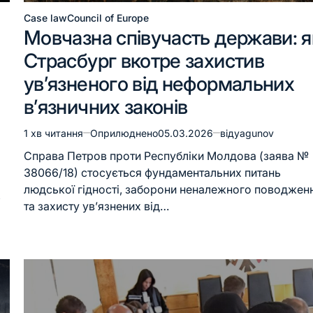
Case law
Council of Europe
Мовчазна співучасть держави: я
Страсбург вкотре захистив
ув’язненого від неформальних
в’язничних законів
1 хв читання
Оприлюднено
05.03.2026
від
yagunov
Справа Петров проти Республіки Молдова (заява №
38066/18) стосується фундаментальних питань
людської гідності, заборони неналежного поводжен
,
та захисту ув’язнених від…