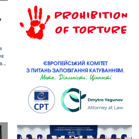
,
я
ує
ла…