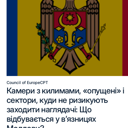
Council of Europe
CPT
Камери з килимами, «опущені» і
сектори, куди не ризикують
заходити наглядачі: Що
відбувається у в’язницях