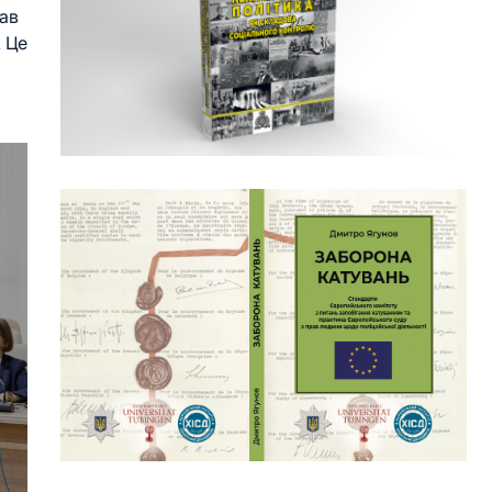
мав
. Це