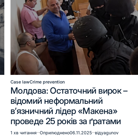
Case law
Crime prevention
Молдова: Остаточний вирок –
відомий неформальний
в’язничний лідер «Макена»
проведе 25 років за ґратами
1 хв читання
Оприлюднено
06.11.2025
від
yagunov