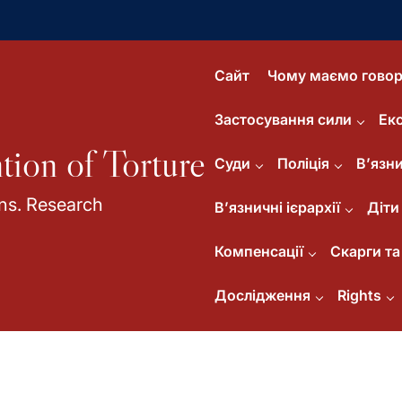
Сайт
Чому маємо говор
Застосування сили
Ек
tion of Torture
Суди
Поліція
В’язни
ns. Research
В’язничні ієрархії
Діти
Компенсації
Скарги та 
Дослідження
Rights