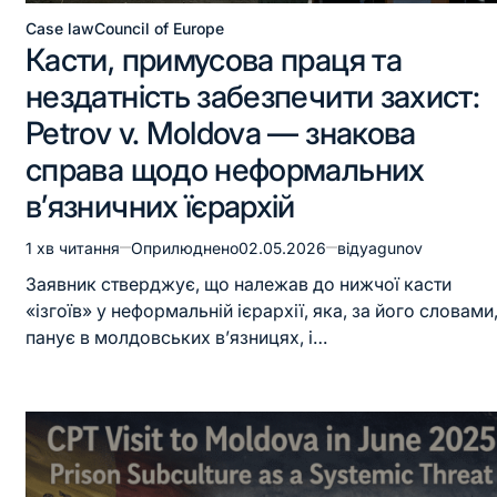
Case law
Council of Europe
Касти, примусова праця та
нездатність забезпечити захист:
Petrov v. Moldova — знакова
справа щодо неформальних
в’язничних їєрархій
1 хв читання
Оприлюднено
02.05.2026
від
yagunov
Заявник стверджує, що належав до нижчої касти
«ізгоїв» у неформальній ієрархії, яка, за його словами
панує в молдовських в’язницях, і…