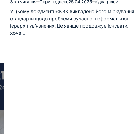
3 хв читання
Оприлюднено
25.04.2025
від
yagunov
У цьому документі ЄКЗК викладено його міркування
стандарти щодо проблеми сучасної неформальної
ієрархії ув’язнених. Це явище продовжує існувати,
хоча…