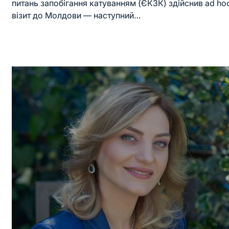
питань запобігання катуванням (ЄКЗК) здійснив ad ho
візит до Молдови — наступний…