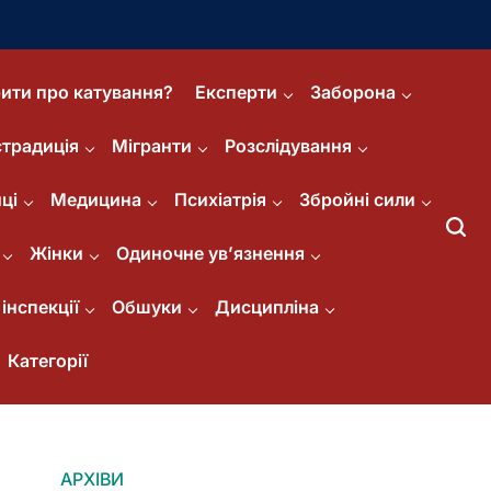
ити про катування?
Експерти
Заборона
страдиція
Мігранти
Розслідування
ці
Медицина
Психіатрія
Збройні сили
Жінки
Одиночне ув’язнення
інспекції
Обшуки
Дисципліна
Категорії
АРХІВИ