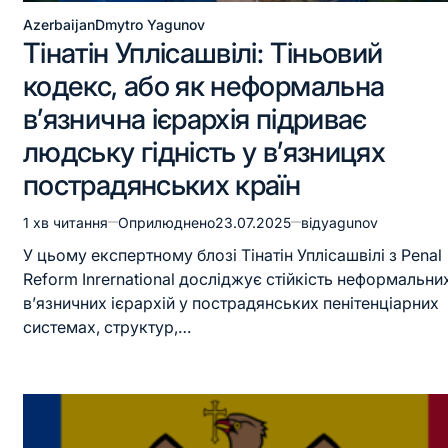
Azerbaijan
Dmytro Yagunov
Тінатін Уплісашвілі: Тіньовий
кодекс, або як неформальна
в’язнична ієрархія підриває
людську гідність у в’язницях
пострадянських країн
1 хв читання
Оприлюднено
23.07.2025
від
yagunov
У цьому експертному блозі Тінатін Уплісашвілі з Penal
Reform Inrernational досліджує стійкість неформальни
в’язничних ієрархій у пострадянських пенітенціарних
системах, структур,…