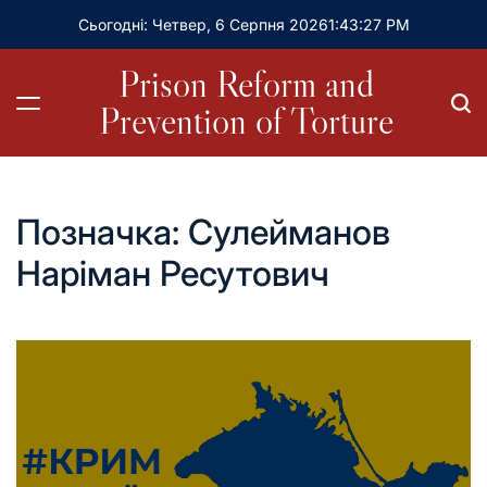
Сьогодні: Четвер, 6 Серпня 2026
1
:
43
:
28
PM
Prison Reform and
Prevention of Torture
Позначка:
Cулейманов
Наріман Ресутович