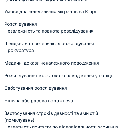
Умови для нелегальних мігрантів на Кіпрі
Розслідування
Незалежність та повнота розслідування
Швидкість та ретельність розслідування
Прокуратура
Медичні докази неналежного поводження
Розслідування жорстокого поводження у поліції
Саботування розслідування
Етнічна або расова ворожнеча
Застосування строків давності та амністій
(помилувань)
Нездатність притягти до відповідальності злочинця