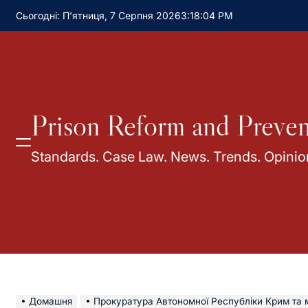
Сьогодні: П’ятниця, 7 Серпня 2026
3
:
18
:
05
PM
Prison Reform and Preven
Standards. Case Law. News. Trends. Opinio
Домашня
Прокуратура Автономної Республіки Крим та 