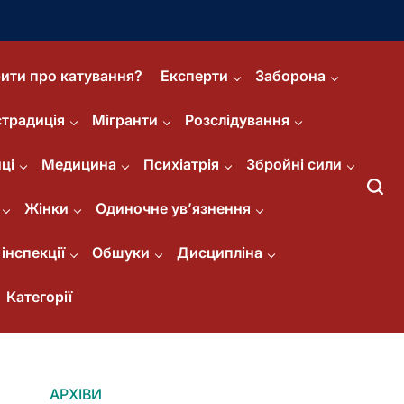
ити про катування?
Експерти
Заборона
страдиція
Мігранти
Розслідування
ці
Медицина
Психіатрія
Збройні сили
Жінки
Одиночне ув’язнення
інспекції
Обшуки
Дисципліна
Категорії
АРХІВИ