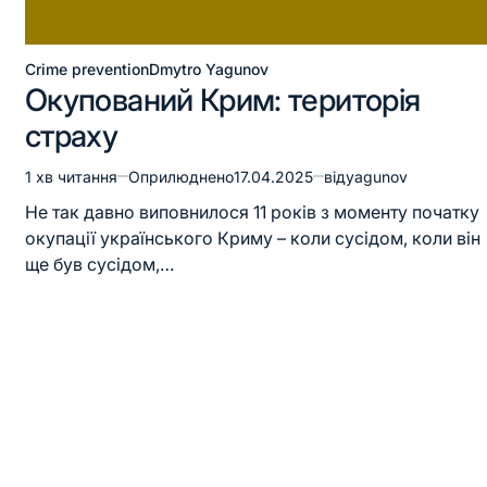
Crime prevention
Dmytro Yagunov
Окупований Крим: територія
страху
1 хв читання
Оприлюднено
17.04.2025
від
yagunov
Не так давно виповнилося 11 років з моменту початку
окупації українського Криму – коли сусідом, коли він
ще був сусідом,…