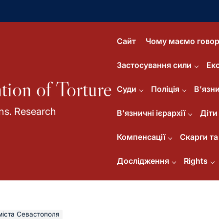
Сайт
Чому маємо говор
Застосування сили
Ек
tion of Torture
Суди
Поліція
В’язни
ns. Research
В’язничні ієрархії
Діти
Компенсації
Скарги та 
Дослідження
Rights
міста Севастополя