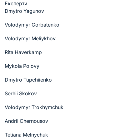
Експерти
Dmytro Yagunov
Volodymyr Gorbatenko
Volodymyr Meliykhov
Rita Haverkamp
Mykola Polovyi
Dmytro Tupchiienko
Serhii Skokov
Volodymyr Trokhymchuk
Andrii Chernousov
Tetiana Melnychuk