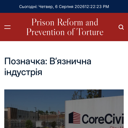
Сьогодні: Четвер, 6 Серпня 2026
12
:
22
:
24
PM
Prison Reform and
Prevention of Torture
Позначка:
В’язнична
індустрія