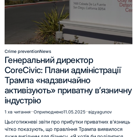
Crime prevention
News
Генеральний директор
CoreCivic: Плани адміністрації
Трампа «надзвичайно
активізують» приватну в’язничну
індустрію
1 хв читання
Оприлюднено
11.05.2025
від
yagunov
Цьоготижневі звіти про прибутки приватних в’язниць
чітко показують, що правління Трампа виявилося
дуже вигідним для бізнесу. «Я хотів би поділитися…