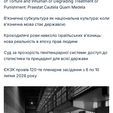
of Torture and Inhuman or Degrading Treatment or
Punishment: Praestat Cautela Quam Medela
В’язнична субкультура як національна культура: коли
в’язнична мова стає державою
Крокодилячі рови навколо ізраїльських в’язниць:
нова реальність в епоху прав людини
Суд за прозорість пенітенціарної системи: доступ до
статистики та прецедент для всієї держави
ЄКЗК провів 120-те пленарне засідання з 6 по 10
липня 2026 року