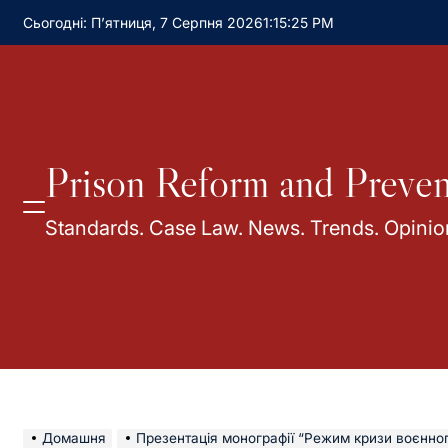
Сьогодні: П’ятниця, 7 Серпня 2026
1
:
15
:
26
PM
Prison Reform and Preven
Standards. Case Law. News. Trends. Opinio
Домашня
Презентація монографії “Режим кризи воєнного часу: вплив російської агресії на систему соціального контролю в Україні (злоч