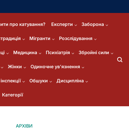
ити про катування?
Експерти
Заборона
страдиція
Мігранти
Розслідування
ці
Медицина
Психіатрія
Збройні сили
Жінки
Одиночне ув’язнення
інспекції
Обшуки
Дисципліна
Категорії
АРХІВИ