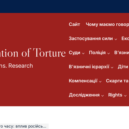
Сайт
Чому маємо говор
Застосування сили
Ек
tion of Torture
Суди
Поліція
В’язни
ns. Research
В’язничні ієрархії
Діти
Компенсації
Скарги та 
Дослідження
Rights
инність, інститути та довіра до кримінального правосуддя)”.