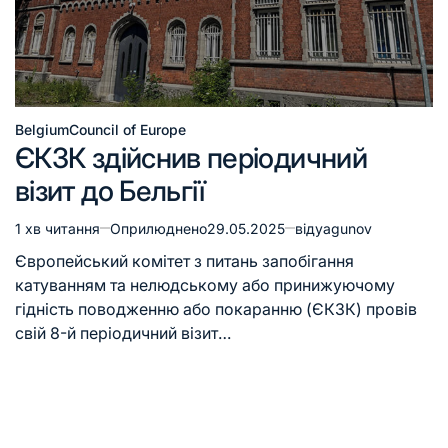
Belgium
Council of Europe
ЄКЗК здійснив періодичний
візит до Бельгії
1 хв читання
Оприлюднено
29.05.2025
від
yagunov
Європейський комітет з питань запобігання
катуванням та нелюдському або принижуючому
гідність поводженню або покаранню (ЄКЗК) провів
свій 8-й періодичний візит…